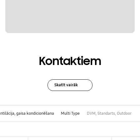
Kontaktiem
Skatīt vairāk
entilācija, gaisa kondicionēšana
Multi Type
DVM, Standarts, Outdoor