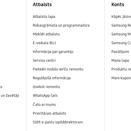
Atbalsts
Konts
Atbalsta lapa
Kāpēc jāiz
Rokasgrāmata un programmatūra
Samsung R
Meklēt atbalstu
Samsung M
E-veikala BUJ
Samsung C
Informācija par garantiju
Pasūtījumi
Servisa centri
Mana lapa
Pieteikt mobilo ierīču remontu
Produktu re
Regulējošā informācija
Mani kupon
as
Izsekot remontu
un žavētāji
WhatsApp čats
Čato ar mums
Prioritārais atbalsts
Sūtīt e-pastu izpilddirektoram