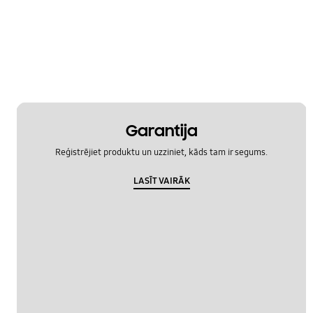
Attālinātā vadība
Funkcijas
Izskats
Kanalizācija/ūdens
Garantija
Specifiche
Reģistrējiet produktu un uzziniet, kāds tam ir segums.
Specifikācijas
LASĪT VAIRĀK
Tīrīšana
Uzstādīšana/noņemšana/pārvietošana
Veiktspēja
Ūdens noplūde