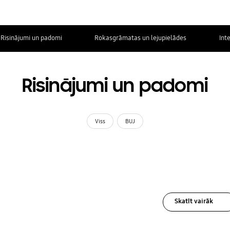
Risinājumi un padomi
Rokasgrāmatas un lejupielādes
Int
Risinājumi un padomi
Viss
BUJ
Skatīt vairāk