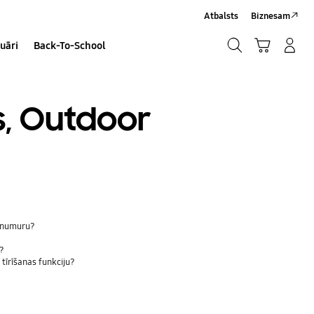
Atbalsts
Biznesam
Meklēt
Grozs
Pieteikšanās/Sign-Up
uāri
Back-To-School
Meklēt
s, Outdoor
s numuru?
u?
tīrīšanas funkciju?