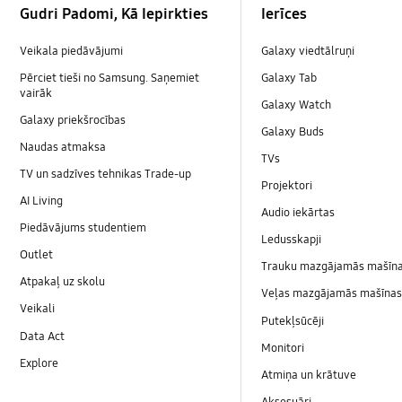
Gudri Padomi, Kā Iepirkties
Ierīces
Veikala piedāvājumi
Galaxy viedtālruņi
Pērciet tieši no Samsung. Saņemiet
Galaxy Tab
vairāk
Galaxy Watch
Galaxy priekšrocības
Galaxy Buds
Naudas atmaksa
TVs
TV un sadzīves tehnikas Trade-up
Projektori
AI Living
Audio iekārtas
Piedāvājums studentiem
Ledusskapji
Outlet
Trauku mazgājamās mašīn
Atpakaļ uz skolu
Veļas mazgājamās mašīnas 
Veikali
Putekļsūcēji
Data Act
Monitori
Explore
Atmiņa un krātuve
Aksesuāri