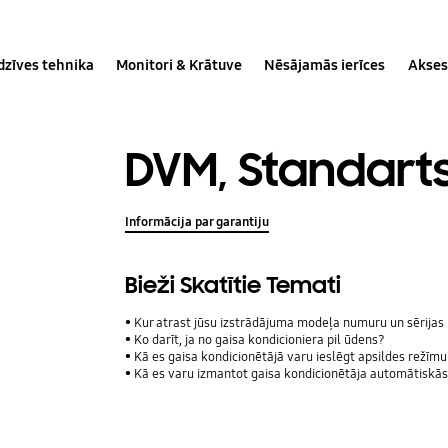
dzīves tehnika
Monitori & Krātuve
Nēsājamās ierīces
Akses
DVM, Standart
Informācija par garantiju
Bieži Skatītie Temati
Kur atrast jūsu izstrādājuma modeļa numuru un sērija
Ko darīt, ja no gaisa kondicioniera pil ūdens?
Kā es gaisa kondicionētājā varu ieslēgt apsildes režīm
Kā es varu izmantot gaisa kondicionētāja automātiskās 