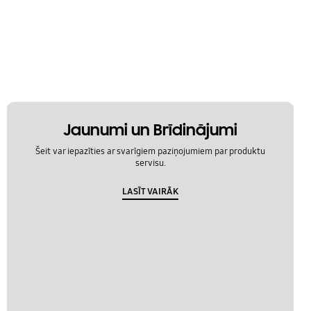
Jaunumi un Brīdinājumi
Šeit var iepazīties ar svarīgiem paziņojumiem par produktu
servisu.
LASĪT VAIRĀK