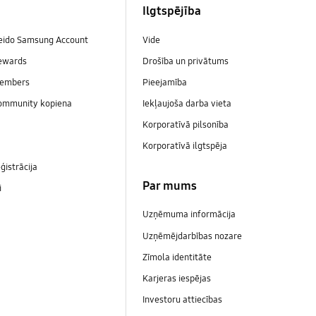
Ilgtspējība
veido Samsung Account
Vide
ewards
Drošība un privātums
embers
Pieejamība
ommunity kopiena
Iekļaujoša darba vieta
Korporatīvā pilsonība
Korporatīvā ilgtspēja
ģistrācija
Par mums
i
Uzņēmuma informācija
Uzņēmējdarbības nozare
Zīmola identitāte
Karjeras iespējas
Investoru attiecības