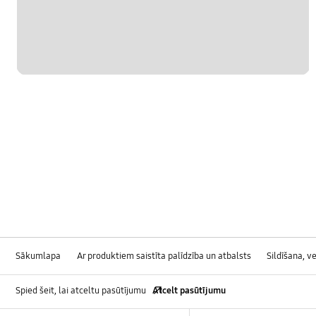
OT_Others
Sākumlapa
Ar produktiem saistīta palīdzība un atbalsts
Sildīšana, v
Spied šeit, lai atceltu pasūtījumu
Atcelt pasūtījumu
Footer Navigation