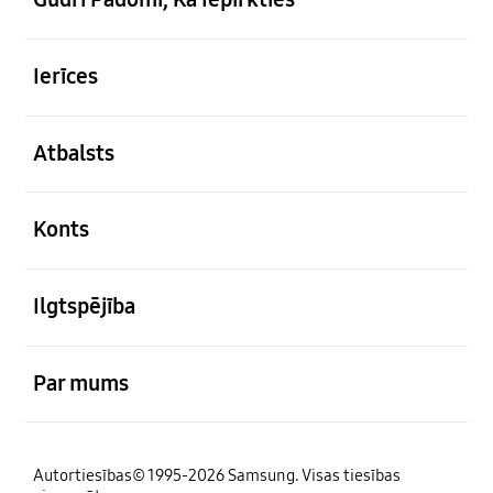
atvērts
Ierīces
atvērts
Atbalsts
atvērts
Konts
atvērts
Ilgtspējība
atvērts
Par mums
Autortiesības© 1995-2026 Samsung. Visas tiesības