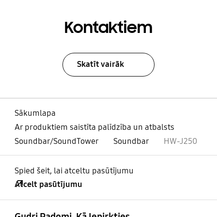
Kontaktiem
Skatīt vairāk
Sākumlapa
Ar produktiem saistīta palīdzība un atbalsts
Soundbar/SoundTower
Soundbar
HW-J250
Spied šeit, lai atceltu pasūtījumu
Atcelt pasūtījumu
atvērts
Footer Navigation
Gudri Padomi, Kā Iepirkties