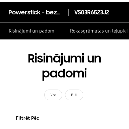
Powerstick - bezvadu putekļu sucējs
VS03R6523J2
Risinājumi un padomi
Rokasgrāmatas un lejupiel
Risinājumi un
padomi
Viss
BUJ
Filtrēt Pēc