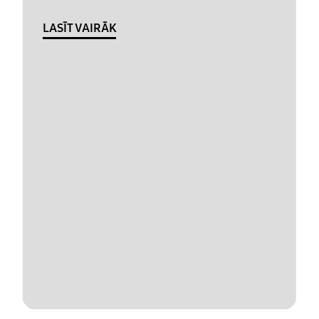
LASĪT VAIRĀK