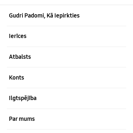
atvērts
Footer Navigation
Gudri Padomi, Kā Iepirkties
atvērts
Ierīces
atvērts
Atbalsts
atvērts
Konts
atvērts
Ilgtspējība
atvērts
Par mums