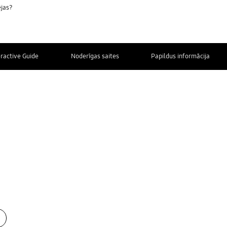
ējas?
eractive Guide
Noderīgas saites
Papildus informācija
SAZINIETIES
AR MUMS