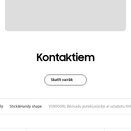
Kontaktiem
Skatīt vairāk
ji
Stick&Handy shape
VS9000RL Bezvadu putekļusūcējs ar uzlabotu tīrī