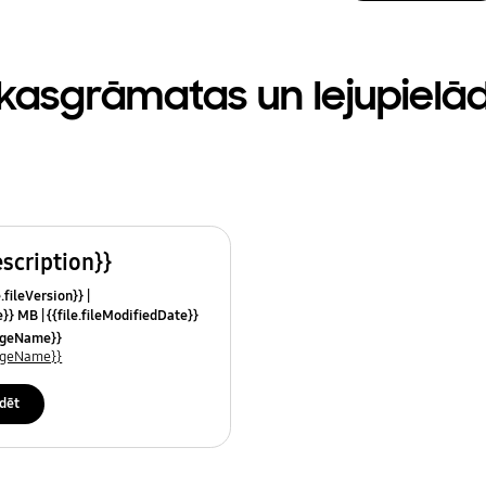
kasgrāmatas un lejupielā
escription}}
e.fileVersion}}
ze}} MB
{{file.fileModifiedDate}}
mes}}
uageName}}
uageName}}
dēt