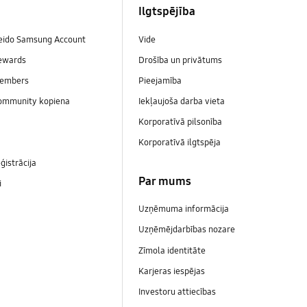
Ilgtspējība
veido Samsung Account
Vide
ewards
Drošība un privātums
embers
Pieejamība
ommunity kopiena
Iekļaujoša darba vieta
Korporatīvā pilsonība
Korporatīvā ilgtspēja
ģistrācija
Par mums
i
Uzņēmuma informācija
Uzņēmējdarbības nozare
Zīmola identitāte
Karjeras iespējas
Investoru attiecības