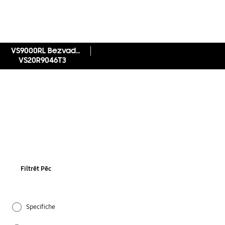
VS9000RL Bezvadu putekļusūcējs ar uzlabotu tīrīšanas veiktspēju
VS20R9046T3
Filtrēt Pēc
Specifiche