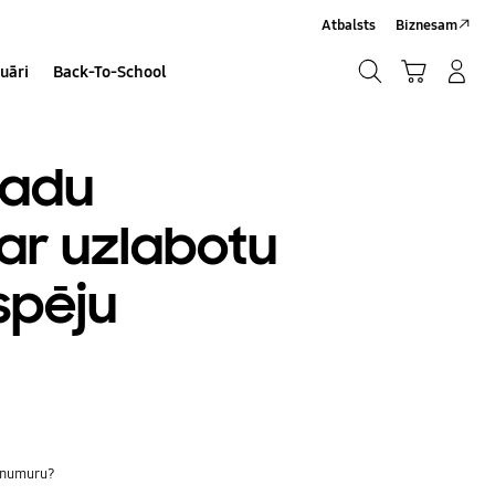
Atbalsts
Biznesam
Meklēt
Grozs
Pieteikšanās/Sign-Up
uāri
Back-To-School
Meklēt
vadu
ar uzlabotu
spēju
s numuru?