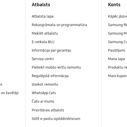
Atbalsts
Konts
Atbalsta lapa
Kāpēc jāiz
Rokasgrāmata un programmatūra
Samsung R
Meklēt atbalstu
Samsung M
E-veikala BUJ
Samsung C
Informācija par garantiju
Pasūtījumi
Servisa centri
Mana lapa
Pieteikt mobilo ierīču remontu
Produktu re
Regulējošā informācija
Mani kupon
as
Izsekot remontu
un žavētāji
WhatsApp čats
Čato ar mums
Prioritārais atbalsts
Sūtīt e-pastu izpilddirektoram