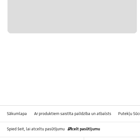
Sākumlapa
Ar produktiem saistīta palīdzība un atbalsts
Putekļu Sūcē
Spied šeit, lai atceltu pasūtījumu
Atcelt pasūtījumu
Footer Navigation