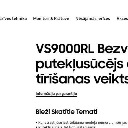
dzīves tehnika
Monitori & Krātuve
Nēsājamās ierīces
Akses
VS9000RL Bez
putekļusūcējs 
tīrīšanas veikt
Informācija par garantiju
Bieži Skatītie Temati
Kur atrast jūsu izstrādājuma modeļa numuru un sērija
Putekļu sūcēja Jet Bot uzstādīšana