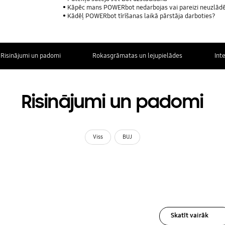
Kāpēc mans POWERbot nedarbojas vai pareizi neuzlād
Kādēļ POWERbot tīrīšanas laikā pārstāja darboties?
Risinājumi un padomi
Rokasgrāmatas un lejupielādes
Int
Risinājumi un padomi
Viss
BUJ
Skatīt vairāk