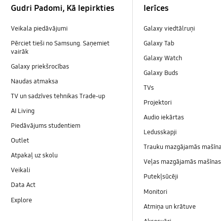
Gudri Padomi, Kā Iepirkties
Ierīces
Veikala piedāvājumi
Galaxy viedtālruņi
Pērciet tieši no Samsung. Saņemiet
Galaxy Tab
vairāk
Galaxy Watch
Galaxy priekšrocības
Galaxy Buds
Naudas atmaksa
TVs
TV un sadzīves tehnikas Trade-up
Projektori
AI Living
Audio iekārtas
Piedāvājums studentiem
Ledusskapji
Outlet
Trauku mazgājamās mašīn
Atpakaļ uz skolu
Veļas mazgājamās mašīnas 
Veikali
Putekļsūcēji
Data Act
Monitori
Explore
Atmiņa un krātuve