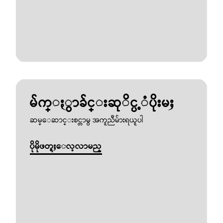
မ်က္ႏွာခ်င္းဆုိင္ပ့ံပိုးမႈ
ဆမ္ေဆာင္းစင္တာမွ အကူညီမ်ားရယူပါ
ပိုမိုဖတ္ရႈေလ့လာမည္