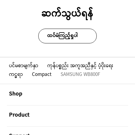
ဆက်သွယ်ရန်
ထပ်မံကြည့်ရှုပါ
ပင်မစာမျက်နှာ
ကုန်ပစ္စည်း အကူအညီနှင့် ပံ့ပိုးရေး
ကင္မရာ
Compact
SAMSUNG WB800F
Footer Navigation
အဖွင့်
Shop
အဖွင့်
Product
အဖွင့်