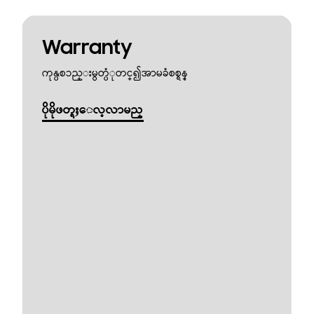
Warranty
ကုန္ပစၥည္းမွတ္ပံုတင္၍အာမခံစစ္ရန္
ပိုမိုဖတ္ရႈေလ့လာမည္