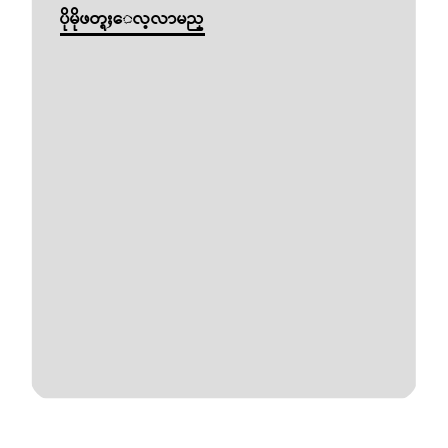
ပိုမိုဖတ္ရႈေလ့လာမည္