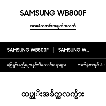
SAMSUNG WB800F
အာမခံသတင်းအချက်အလက်
SAMSUNG WB800F
SAMSUNG WB800F
ဖြေရှင်းနည်းများနှင့်သိကောင်းစရာများ
လက်စွဲစာအုပ် & ဒ
ထပ္တုိးအခ်က္အလက္မ်ား