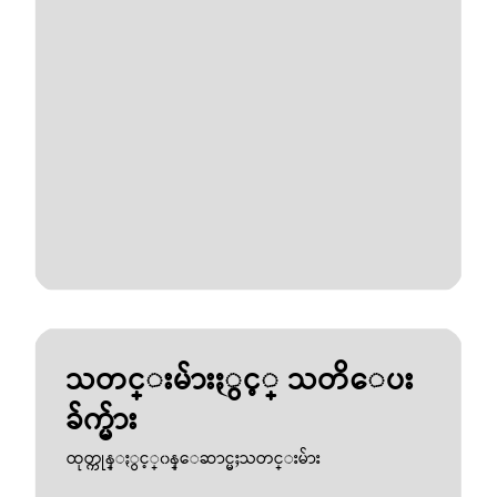
သတင္းမ်ားႏွင့္ သတိေပး
ခ်က္မ်ား
ထုတ္ကုန္ႏွင့္၀န္ေဆာင္မႈသတင္းမ်ား