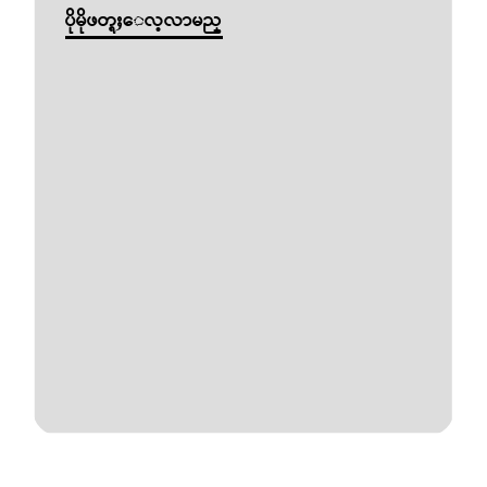
ပိုမိုဖတ္ရႈေလ့လာမည္