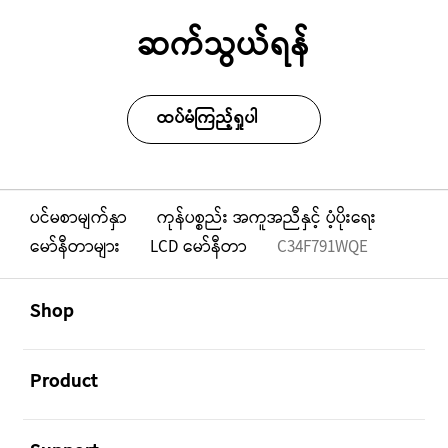
ဆက်သွယ်ရန်
ထပ်မံကြည့်ရှုပါ
ပင်မစာမျက်နှာ
ကုန်ပစ္စည်း အကူအညီနှင့် ပံ့ပိုးရေး
မော်နီတာများ
LCD မော်နီတာ
C34F791WQE
Footer Navigation
အဖွင့်
Shop
အဖွင့်
Product
အဖွင့်