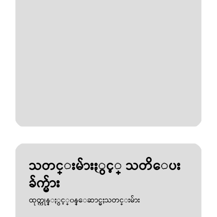
သတင္းမ်ားႏွင့္ သတိေပး
ခ်က္မ်ား
ထုတ္ကုန္ႏွင့္၀န္ေဆာင္မႈသတင္းမ်ား