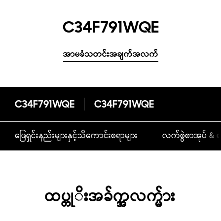
C34F791WQE
အာမခံသတင်းအချက်အလက်
C34F791WQE
C34F791WQE
ဖြေရှင်းနည်းများနှင့်သိကောင်းစရာများ
လက်စွဲစာအုပ် & ဒ
ထပ္တုိးအခ်က္အလက္မ်ား