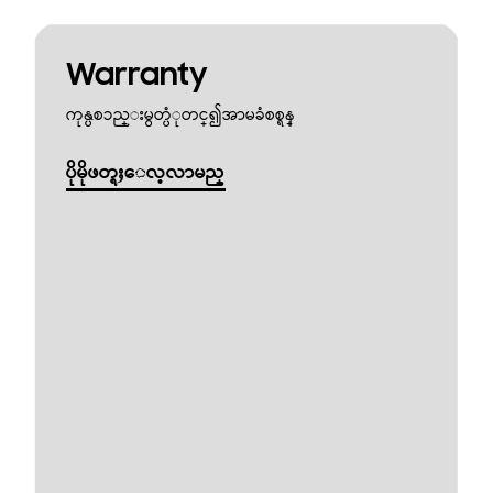
Warranty
ကုန္ပစၥည္းမွတ္ပံုတင္၍အာမခံစစ္ရန္
ပိုမိုဖတ္ရႈေလ့လာမည္