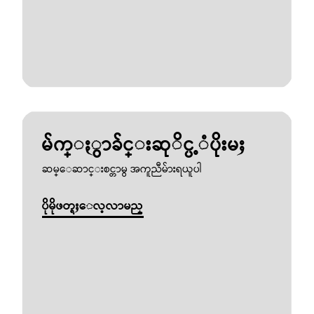
မ်က္ႏွာခ်င္းဆုိင္ပ့ံပိုးမႈ
ဆမ္ေဆာင္းစင္တာမွ အကူညီမ်ားရယူပါ
ပိုမိုဖတ္ရႈေလ့လာမည္