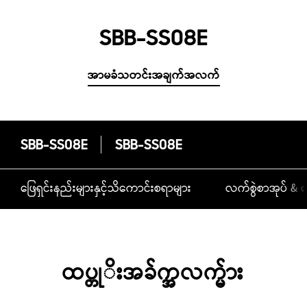
SBB-SS08E
အာမခံသတင်းအချက်အလက်
SBB-SS08E
SBB-SS08E
ဖြေရှင်းနည်းများနှင့်သိကောင်းစရာများ
လက်စွဲစာအုပ် & ဒ
ထပ္တုိးအခ်က္အလက္မ်ား