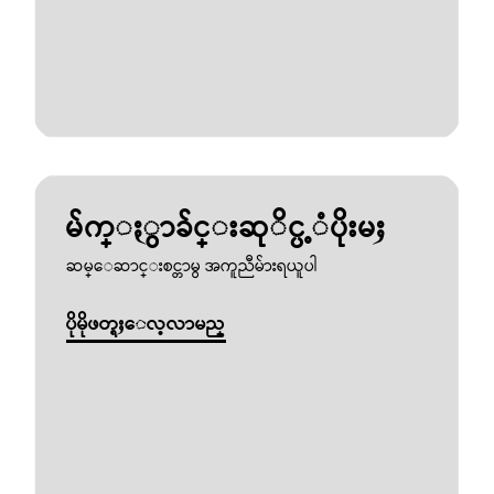
မ်က္ႏွာခ်င္းဆုိင္ပ့ံပိုးမႈ
ဆမ္ေဆာင္းစင္တာမွ အကူညီမ်ားရယူပါ
ပိုမိုဖတ္ရႈေလ့လာမည္