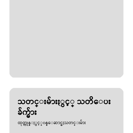
သတင္းမ်ားႏွင့္ သတိေပး
ခ်က္မ်ား
ထုတ္ကုန္ႏွင့္၀န္ေဆာင္မႈသတင္းမ်ား