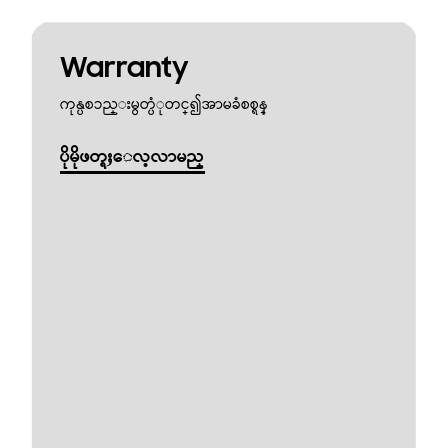
Warranty
ကုန္ပစၥည္းမွတ္ပံုတင္၍အာမခံစစ္ရန္
ပိုမိုဖတ္ရႈေလ့လာမည္