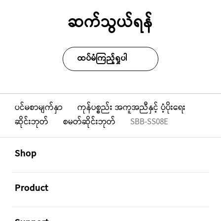
ဆက်သွယ်ရန်
ထပ်မံကြည့်ရှုပါ
ပင်မစာမျက်နှာ
ကုန်ပစ္စည်း အကူအညီနှင့် ပံ့ပိုးရေး
ဆိုင်းဘုတ်
စမတ်ဆိုင်းဘုတ်
SBB-SS08E
Footer Navigation
အဖွင့်
Shop
အဖွင့်
Product
အဖွင့်