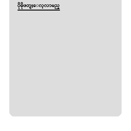
ပိုမိုဖတ္ရႈေလ့လာမည္