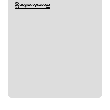
ပိုမိုဖတ္ရႈေလ့လာမည္