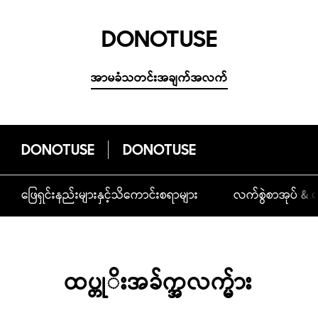
DONOTUSE
အာမခံသတင်းအချက်အလက်
DONOTUSE
DONOTUSE
ဖြေရှင်းနည်းများနှင့်သိကောင်းစရာများ
လက်စွဲစာအုပ် & ဒ
ထပ္တုိးအခ်က္အလက္မ်ား