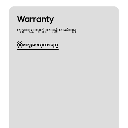
Warranty
ကုန္ပစၥည္းမွတ္ပံုတင္၍အာမခံစစ္ရန္
ပိုမိုဖတ္ရႈေလ့လာမည္