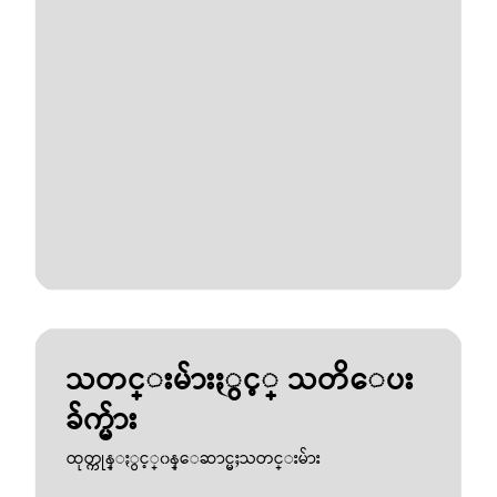
သတင္းမ်ားႏွင့္ သတိေပး
ခ်က္မ်ား
ထုတ္ကုန္ႏွင့္၀န္ေဆာင္မႈသတင္းမ်ား