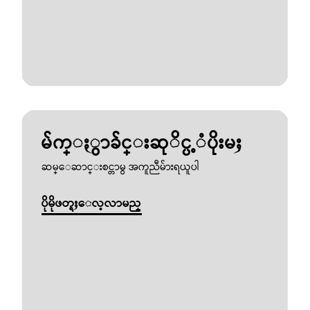
မ်က္ႏွာခ်င္းဆုိင္ပ့ံပိုးမႈ
ဆမ္ေဆာင္းစင္တာမွ အကူညီမ်ားရယူပါ
ပိုမိုဖတ္ရႈေလ့လာမည္