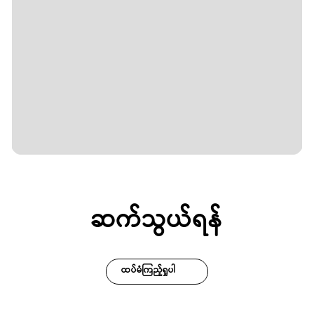
ဆက်သွယ်ရန်
ထပ်မံကြည့်ရှုပါ