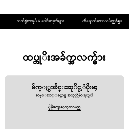
လက်စွဲစာအုပ် & ဒေါင်းလုတ်များ
ထိရောက်သောလမ်းညွှန်မှု။
ထပ္တုိးအခ်က္အလက္မ်ား
မ်က္ႏွာခ်င္းဆုိင္ပ့ံပိုးမႈ
ဆမ္ေဆာင္းစင္တာမွ အကူညီမ်ားရယူပါ
ပိုမိုဖတ္ရႈေလ့လာမည္