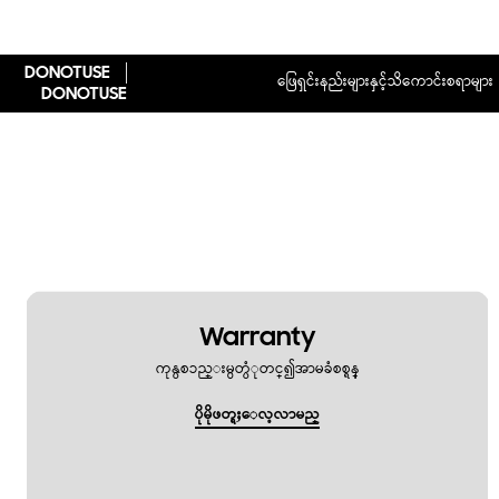
DONOTUSE
ဖြေရှင်းနည်းများနှင့်သိကောင်းစရာများ
DONOTUSE
Warranty
ကုန္ပစၥည္းမွတ္ပံုတင္၍အာမခံစစ္ရန္
ပိုမိုဖတ္ရႈေလ့လာမည္