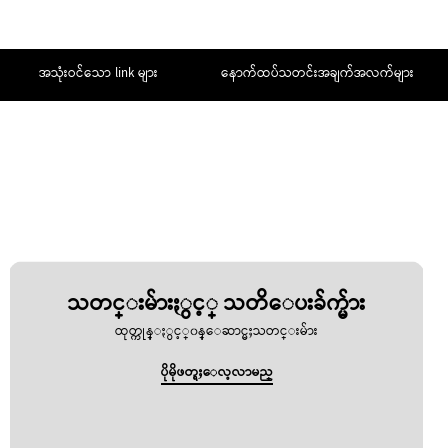
အသုံးဝင်သော link များ
နောက်ထပ်သတင်းအချက်အလက်များ
ဆက်သွယ်မည်
US
သတင္းမ်ားႏွင့္ သတိေပးခ်က္မ်ား
ထုတ္ကုန္ႏွင့္၀န္ေဆာင္မႈသတင္းမ်ား
ပိုမိုဖတ္ရႈေလ့လာမည္