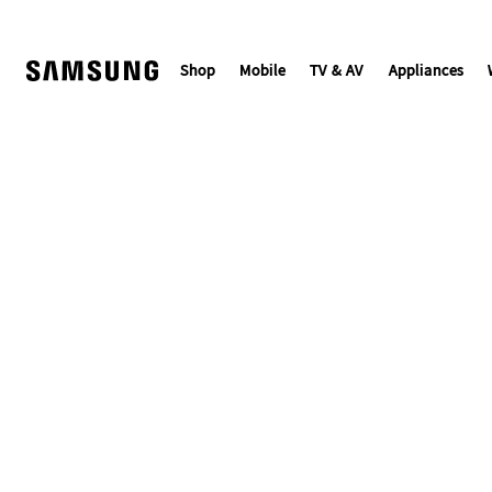
Skip
to
content
Shop
Mobile
TV & AV
Appliances