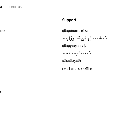
nd
DONOTUSE
Support
hone
ပံ့ပိုးမှုပင်မစာမျက်နှာ
အသုံးပြုမှုလမ်းညွှန် နှင့် ဆော့ဖ်ဝဲလ်
ပံ့ပိုးမှုများရှာဖွေရန်
အာမခံ အချက်အလက်
ဖုန်းခေါ်ဆိုခြင်း
Email to CEO's Office
s