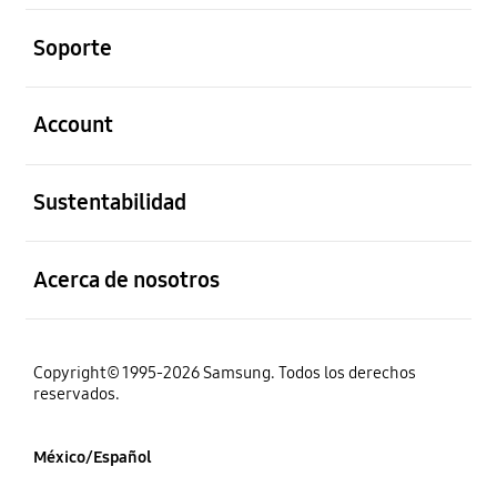
abierto
Soporte
abierto
Account
abierto
Sustentabilidad
abierto
Acerca de nosotros
Copyright© 1995-2026 Samsung. Todos los derechos
reservados.
México/Español