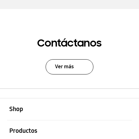
Contáctanos
Ver más
abierto
Footer Navigation
Shop
abierto
Productos