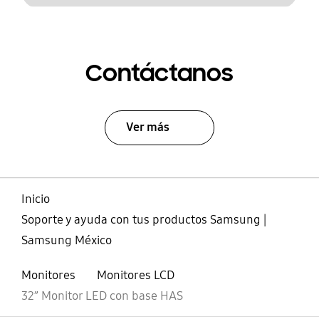
Contáctanos
Ver más
Inicio
Soporte y ayuda con tus productos Samsung |
Samsung México
Monitores
Monitores LCD
32” Monitor LED con base HAS
abierto
Footer Navigation