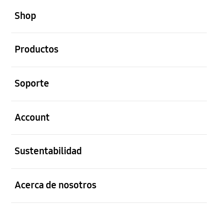
Shop
abierto
Productos
abierto
Soporte
abierto
Account
abierto
Sustentabilidad
abierto
Acerca de nosotros