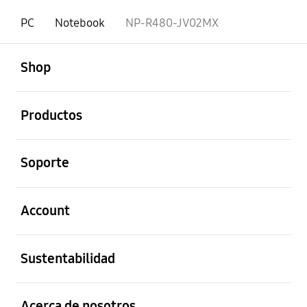
PC
Notebook
NP-R480-JV02MX
abierto
Footer Navigation
Shop
abierto
Productos
abierto
Soporte
abierto
Account
abierto
Sustentabilidad
abierto
Acerca de nosotros