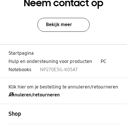
Neem contact op
Bekijk meer
Startpagina
Hulp en ondersteuning voor producten
PC
Notebooks
NP270E5G-K05AT
Klik hier om je bestelling te annuleren/retourneren
Annuleren/retourneren
Open
Footer Navigation
Shop
Open