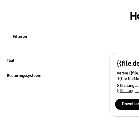
H
Filteren
Taal
{{file.d
Klik om uit te klappen
Versie {{file
Besturingssysteem
{{file.fileM
Klik om uit te klappen
{{file.lang
{{file.lang
Downloa