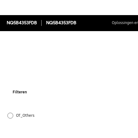
NQ5B4353FDB
NQ5B4353FDB
Oplossingen en
Filteren
OT_Others