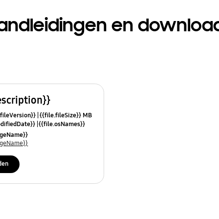
andleidingen en downloa
escription}}
.fileVersion}}
{{file.fileSize}} MB
odifiedDate}}
{{file.osNames}}
uageName}}
uageName}}
den