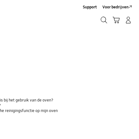
Support
Voor bedrijven
Zoeken
Winkelwagen
Inloggen/Account maken
Zoeken
is bij het gebruik van de oven?
?
che reinigingsfunctie op mijn oven