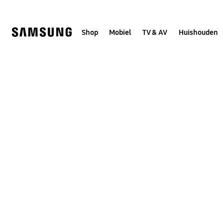
Skip
to
content
Shop
Mobiel
TV & AV
Huishouden