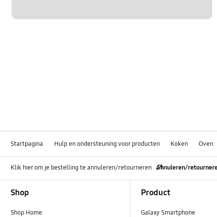
Startpagina
Hulp en ondersteuning voor producten
Koken
Oven
Klik hier om je bestelling te annuleren/retourneren
Annuleren/retourner
Footer Navigation
Shop
Product
Shop Home
Galaxy Smartphone