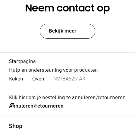
Neem contact op
Bekijk meer
Startpagina
Hulp en ondersteuning voor producten
Koken
Oven
NV7B45251AK
Klik hier om je bestelling te annuleren/retourneren
Annuleren/retourneren
Open
Footer Navigation
Shop