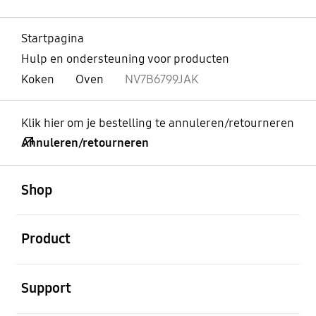
Startpagina
Hulp en ondersteuning voor producten
Koken
Oven
NV7B6799JAK
Klik hier om je bestelling te annuleren/retourneren
Annuleren/retourneren
Open
Footer Navigation
Shop
Open
Product
Open
Support
Open