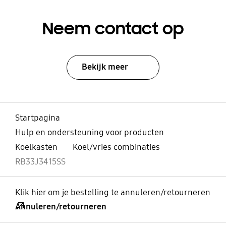
Neem contact op
Bekijk meer
Startpagina
Hulp en ondersteuning voor producten
Koelkasten
Koel/vries combinaties
RB33J3415SS
Klik hier om je bestelling te annuleren/retourneren
Annuleren/retourneren
Open
Footer Navigation