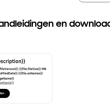
andleidingen en downloa
escription}}
.fileVersion}}
{{file.fileSize}} MB
odifiedDate}}
{{file.osNames}}
uageName}}
uageName}}
den