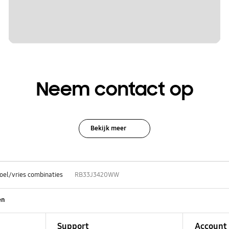
Neem contact op
Bekijk meer
oel/vries combinaties
RB33J3420WW
en
Support
Account