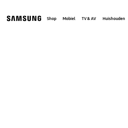
Skip
to
content
Shop
Mobiel
TV & AV
Huishouden