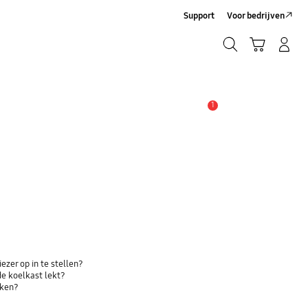
Support
Voor bedrijven
Zoeken
Winkelwagen
Inloggen/Account maken
Zoeken
1
MELDINGEN
ezer op in te stellen?
de koelkast lekt?
aken?