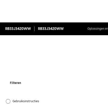
RB33J3420WW
RB33J3420WW
Oplossingen en
Filteren
Gebruiksinstructies