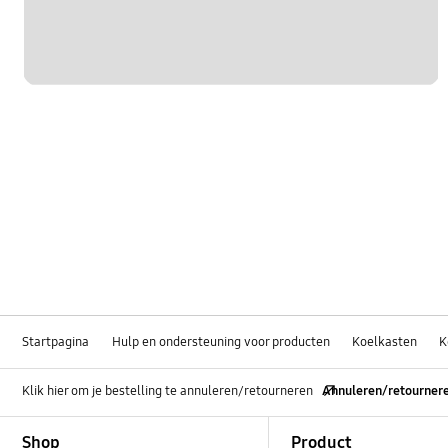
Startpagina
Hulp en ondersteuning voor producten
Koelkasten
K
Klik hier om je bestelling te annuleren/retourneren
Annuleren/retourner
Footer Navigation
Shop
Product