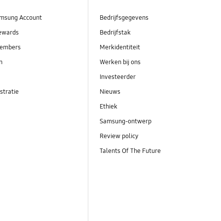
msung Account
Bedrijfsgegevens
ewards
Bedrijfstak
embers
Merkidentiteit
en
Werken bij ons
Investeerder
stratie
Nieuws
Ethiek
Samsung-ontwerp
Review policy
Talents Of The Future