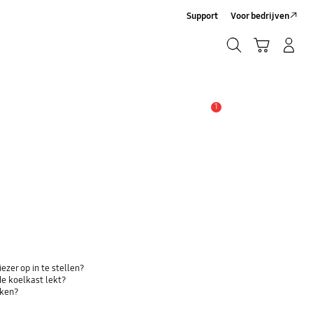
Support
Voor bedrijven
Zoeken
Winkelwagen
Inloggen/Account maken
Zoeken
1
MELDINGEN
ezer op in te stellen?
de koelkast lekt?
aken?