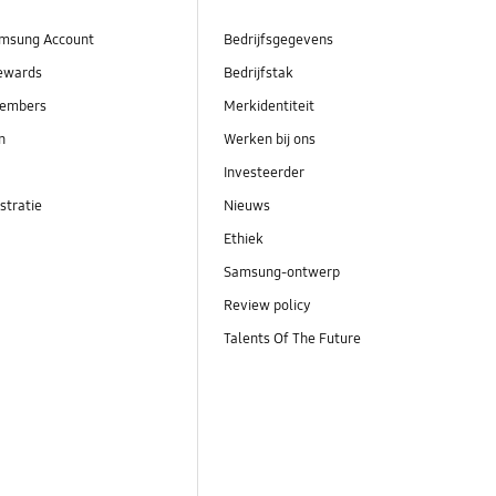
msung Account
Bedrijfsgegevens
ewards
Bedrijfstak
embers
Merkidentiteit
en
Werken bij ons
Investeerder
stratie
Nieuws
Ethiek
Samsung-ontwerp
Review policy
Talents Of The Future