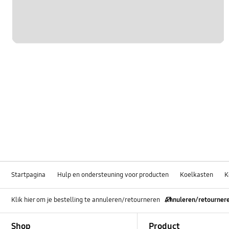
Startpagina
Hulp en ondersteuning voor producten
Koelkasten
K
Klik hier om je bestelling te annuleren/retourneren
Annuleren/retourner
Footer Navigation
Shop
Product