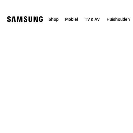
Skip
to
content
Shop
Mobiel
TV & AV
Huishouden