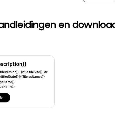
andleidingen en downloa
escription}}
.fileVersion}}
{{file.fileSize}} MB
odifiedDate}}
{{file.osNames}}
uageName}}
uageName}}
den