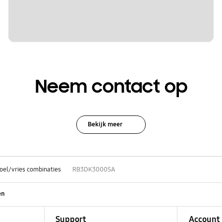
Neem contact op
Bekijk meer
oel/vries combinaties
RB3DK3000SA
en
Support
Account