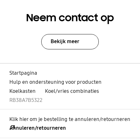
Neem contact op
Bekijk meer
Startpagina
Hulp en ondersteuning voor producten
Koelkasten
Koel/vries combinaties
RB38A7B5322
Klik hier om je bestelling te annuleren/retourneren
Annuleren/retourneren
Open
Footer Navigation