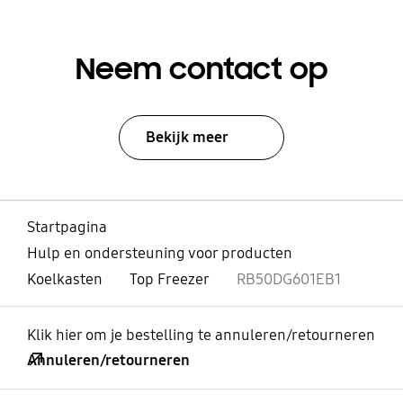
Neem contact op
Bekijk meer
Startpagina
Hulp en ondersteuning voor producten
Koelkasten
Top Freezer
RB50DG601EB1
Klik hier om je bestelling te annuleren/retourneren
Annuleren/retourneren
Open
Footer Navigation