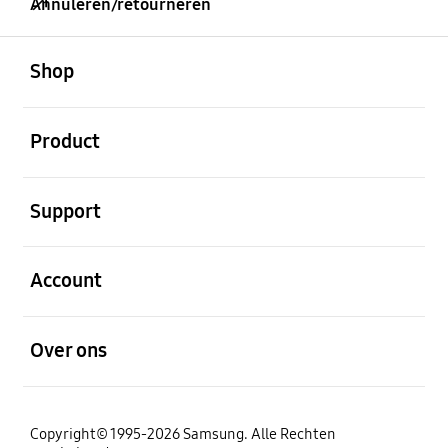
Annuleren/retourneren
Open
Footer Navigation
Shop
Open
Product
Open
Support
Open
Account
Open
Over ons
Copyright© 1995-2026 Samsung. Alle Rechten