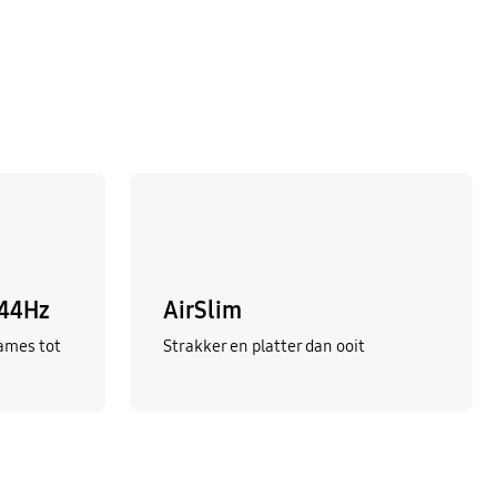
144Hz
AirSlim
ames tot
Strakker en platter dan ooit