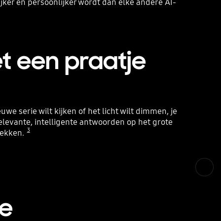
ijker en persoonlijker wordt dan elke andere AI-
Playing video
et een praatje
we serie wilt kijken of het licht wilt dimmen, je
relevante, intelligente antwoorden op het grote
3
rekken.
me