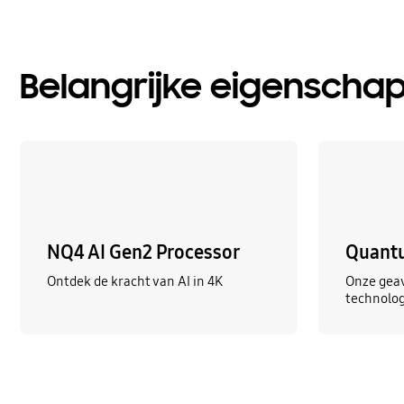
Belangrijke eigenscha
NQ4 AI Gen2 Processor
Quantu
Ontdek de kracht van AI in 4K
Onze gea
technolog