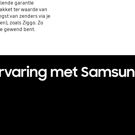
llende garantie
pakket ter waarde van
gst van zenders via je
en), zoals Ziggo. Zo
 je gewend bent.
 ervaring met Samsun