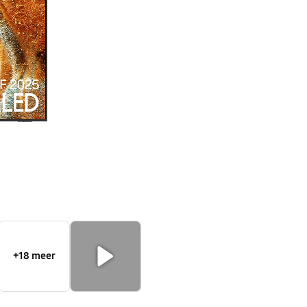
Vision
AI
Smart
TV
QN77F
Mini
LED
(2025)
+18 meer