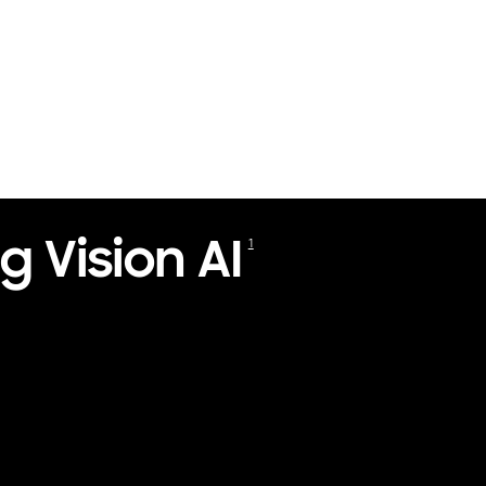
g Vision AI
1
Playing video