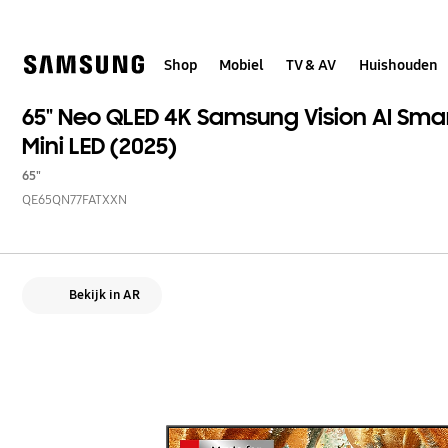
Skip
to
content
Shop
Mobiel
TV & AV
Huishouden
65" Neo QLED 4K Samsung Vision AI Sma
Mini LED (2025)
65"
QE65QN77FATXXN
Bekijk in AR