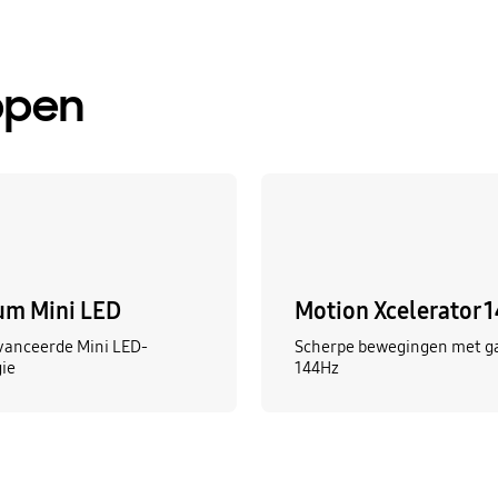
ppen
m Mini LED
Motion Xcelerator 
vanceerde Mini LED-
Scherpe bewegingen met g
ie
144Hz