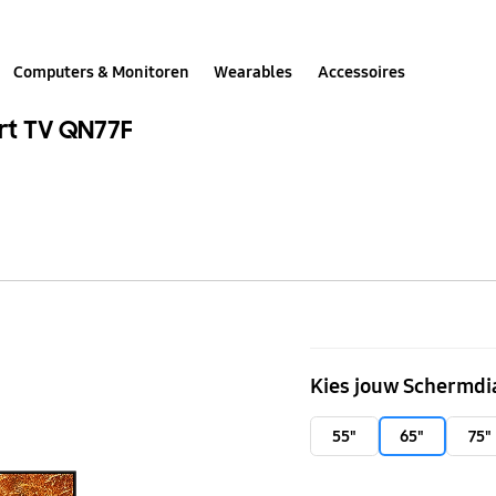
Computers & Monitoren
Wearables
Accessoires
rt TV QN77F
65"
Neo
Kies jouw Schermdi
QLED
4K
55"
65"
75"
Samsung