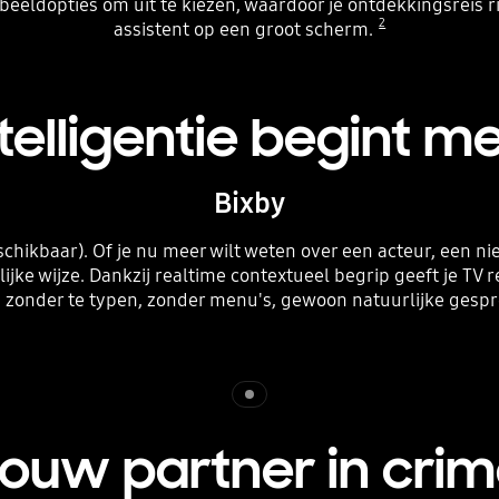
beeldopties om uit te kiezen, waardoor je ontdekkingsreis r
2
assistent op een groot scherm.
telligentie begint m
Bixby
ikbaar). Of je nu meer wilt weten over een acteur, een nieu
jke wijze. Dankzij realtime contextueel begrip geeft je TV 
 zonder te typen, zonder menu's, gewoon natuurlijke gesp
Indicator 1
ouw partner in cri