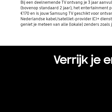
Bij een deelnemende TV ontvang je 3 jaar aanvu
(bovenop standaard 2 jaar), het entertainment 
€170 en is jouw Samsung TV geschikt voor ontvan
Nederlandse kabel/satelliet-provider (CI+ dienst
geniet je meteen van alle (lokale) zenders zoals
Verrijk je