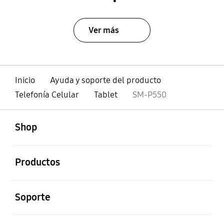
Ver más
Inicio
Ayuda y soporte del producto
Telefonía Celular
Tablet
SM-P550
abierto
Footer Navigation
Shop
abierto
Productos
abierto
Soporte
abierto