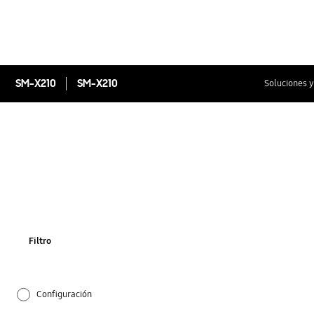
SM-X210
SM-X210
Soluciones y
Filtro
Configuración