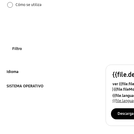
Cómo se utiliza
Filtro
Idioma
{{file.d
Click to Expand
ver {{file.fi
SISTEMA OPERATIVO
{{file.fileM
Click to Expand
{{file.lang
{{file.lang
Descarga