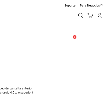
Soporte
Para Negocios
Búsqueda
Carrito
Registrarse/Sign-Up
Búsqueda
3
Alerta
eo de pantalla anterior
ndroid 4.0.x, o superior)