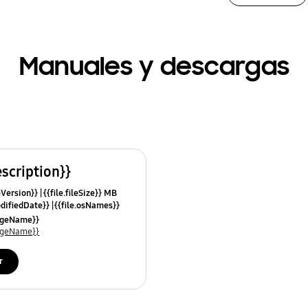
Manuales y descargas
escription}}
leVersion}}
{{file.fileSize}} MB
odifiedDate}}
{{file.osNames}}
uageName}}
uageName}}
r