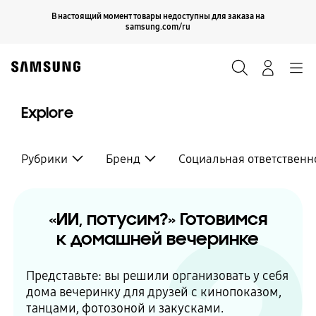
Skip
Продолжить
В настоящий момент товары недоступны для заказа на
Закрыть
to
samsung.com/ru
content
Поиск
Вход
Navigation
Explore
Рубрики
Бренд
Социальная ответственн
«ИИ, потусим?» Готовимся
к домашней вечеринке
Представьте: вы решили организовать у себя
дома вечеринку для друзей с кинопоказом,
танцами, фотозоной и закусками.