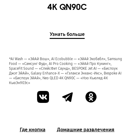
4K QN90C
Узнать больше
*AI Wash — «ЭйАй Вош», AI Ecobubble — «ЭйАй Экобабл», Samsung
Food — «Самсунг Фуд», AI Pro Cooking — «ЭйАй Про Кукинг»,
SpaceFit Sound — «СпейсФит Саунд», BESPOKE Jet AI — «Биспоук
Джэт ЭйАй», Galaxy Enhance-X — «Гэлакси Энханс-Икс», Bespoke AI
— «Биспоук ЭйАй», Neo QLED 4K QN90C — «Нэо Кьюлед 4К
КьюЭн90Эс»
Где кнопка
Домашние развлечения