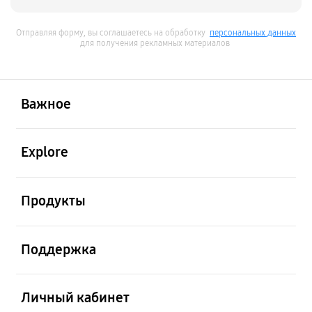
Отправляя форму, вы соглашаетесь на обработку
персональных данных
для получения рекламных материалов
открыть
Footer Navigation
Важное
открыть
Explore
открыть
Продукты
открыть
Поддержка
открыть
Личный кабинет