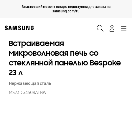
Skip
Продолжить
В настоящий момент товары недоступны для заказа на
Закрыть
to
samsung.com/ru
content
Поиск
Вход
Navigation
Встраиваемая
микроволновая печь со
стеклянной панелью Bespoke
23 л
Нержавеющая сталь
MS23DG4504ATBW
В