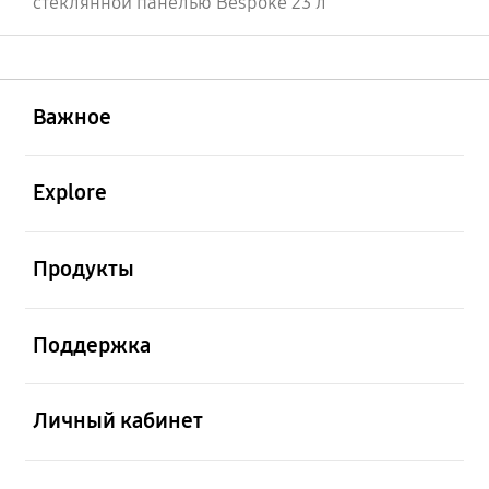
стеклянной панелью Bespoke 23 л
открыть
Footer Navigation
Важное
открыть
Explore
открыть
Продукты
открыть
Поддержка
открыть
Личный кабинет
открыть