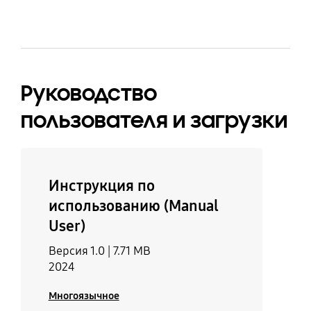
Защита от детей
Кухонный таймер
Да
Нет
Руководство
Память
Звук Включен/
пользователя и загрузки
Выключен
Да
Да
Инструкция по
Выбор языка меню
Другие режимы
использованию (Manual
Нет
Другие режимы
User)
Версия 1.0 |
7.71 MB
2024
Многоязычное