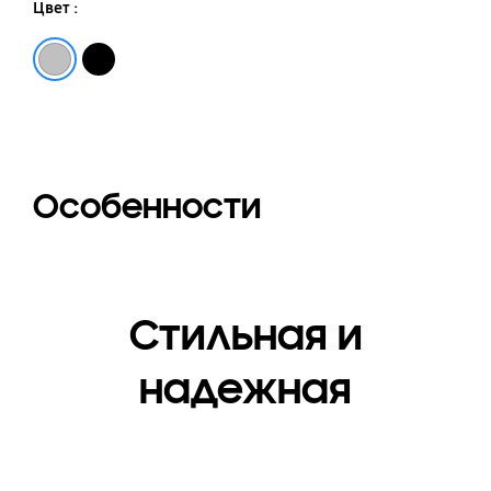
Цвет :
Нержавеющая сталь
Черненая нержавеющая сталь
Особенности
Стильная и
надежная