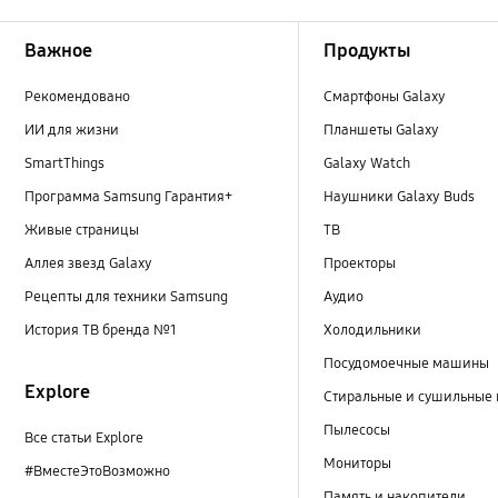
Footer Navigation
Важное
Продукты
Рекомендовано
Смартфоны Galaxy
ИИ для жизни
Планшеты Galaxy
SmartThings
Galaxy Watch
Программа Samsung Гарантия+
Наушники Galaxy Buds
Живые страницы
ТВ
Аллея звезд Galaxy
Проекторы
Рецепты для техники Samsung
Аудио
История ТВ бренда №1
Холодильники
Посудомоечные машины
Explore
Стиральные и сушильные
Пылесосы
Все статьи Explore
Мониторы
#ВместеЭтоВозможно
Память и накопители