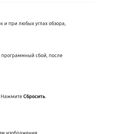
 и при любых углах обзора,
л программный сбой, после
. Нажмите
Сбросить
.
м изображения.