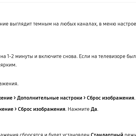
ние выглядит темным на любых каналах, в меню настроек
на 1-2 минуты и включите снова. Если на телевизоре бы
 ярким.
ажения.
жение > Дополнительные настроки > Сброс изображения
жение > Сброс изображения
. Нажмите
Да
.
ажения сбросятся и будет установлен
Стандартный
режи