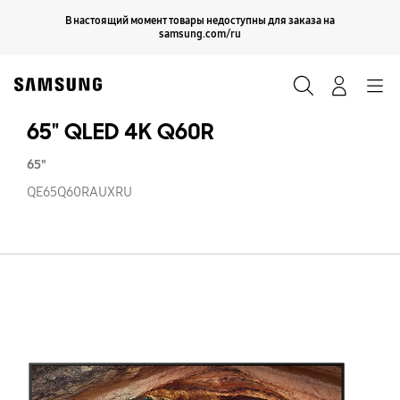
Skip
Продолжить
В настоящий момент товары недоступны для заказа на
Закрыть
to
samsung.com/ru
content
Поиск
Вход
Navigation
65" QLED 4K Q60R
65"
QE65Q60RAUXRU
65
Q
4
Q