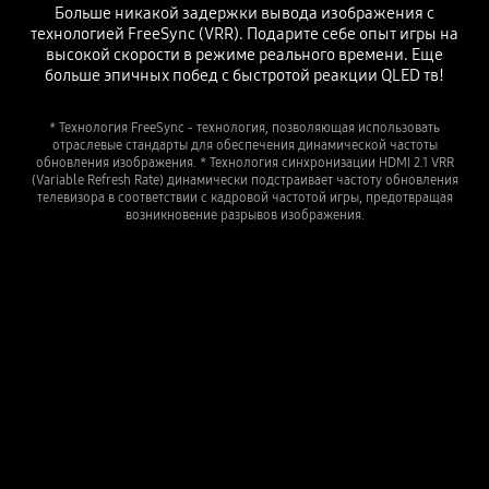
Больше никакой задержки вывода изображения с
технологией FreeSync (VRR). Подарите себе опыт игры на
высокой скорости в режиме реального времени. Еще
больше эпичных побед с быстротой реакции QLED тв!
* Технология FreeSync - технология, позволяющая использовать
отраслевые стандарты для обеспечения динамической частоты
обновления изображения. * Технология синхронизации HDMI 2.1 VRR
(Variable Refresh Rate) динамически подстраивает частоту обновления
телевизора в соответствии с кадровой частотой игры, предотвращая
возникновение разрывов изображения.
Lower input lag gaming