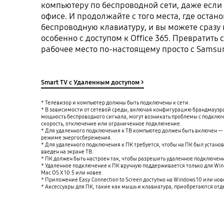
компьютеру по беспроводной сети, даже если 
офисе. И продолжайте с того места, где остан
беспроводную клавиатуру, и вы можете сразу 
особенно с доступом к Office 365. Превратить 
рабочее место по-настоящему просто с Samsun
Smart TV с Удаленным доступом >
* Телевизор и компьютер должны быть подключены к сети.
* В зависимости от сетевой среды, включая конфигурацию брандмауэр
мощность беспроводного сигнала, могут возникать проблемы с подключ
скорость, отключение или ограниченное подключение.
* Для удаленного подключения к ТВ компьютер должен быть включен —
режиме энергосбережения.
* Для удаленного подключения к ПК требуется, чтобы на ПК был установ
введен на экране ТВ.
* ПК должен быть настроен так, чтобы разрешить удаленное подключени
* Удаленное подключение к ПК вручную поддерживается только для Wind
Mac OS X 10.5 или новее.
* Приложение Easy Connection to Screen доступно на Windows 10 или нов
* Аксессуары для ПК, такие как мышь и клавиатура, приобретаются отд