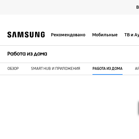
Skip
В
to
content
Рекомендовано
Мобильные
ТВ и А
Работа из дома
ОБЗОР
SMART HUB И ПРИЛОЖЕНИЯ
РАБОТА ИЗ ДОМА
AP