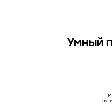
Умный 
М
гост