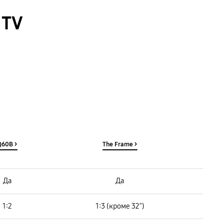
 TV
Q60B >
The Frame >
Удаленный доступ :
Да
Да
Google Duo :
1:2
1:3 (кроме 32")