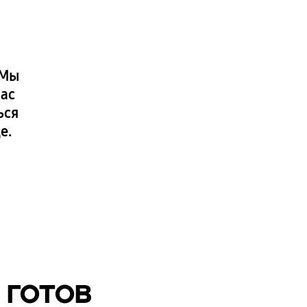
 Мы
нас
ься
е.
 готов