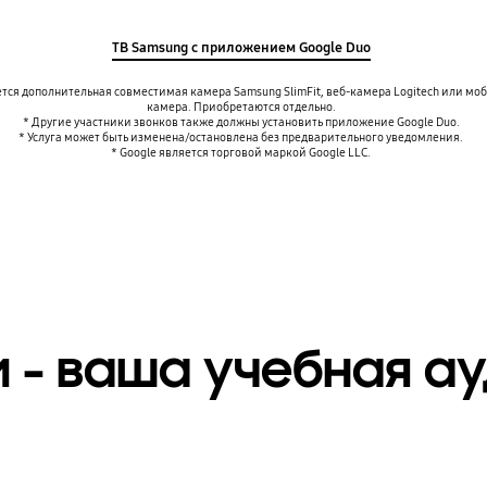
ТВ Samsung с приложением Google Duo
ется дополнительная совместимая камера Samsung SlimFit, веб-камера Logitech или мо
камера. Приобретаются отдельно.
* Другие участники звонков также должны установить приложение Google Duo.
* Услуга может быть изменена/остановлена без предварительного уведомления.
* Google является торговой маркой Google LLC.
 - ваша учебная а