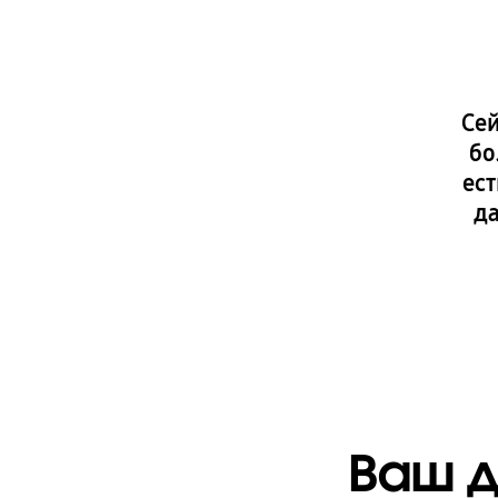
Сей
бо
ест
да
Ваш д