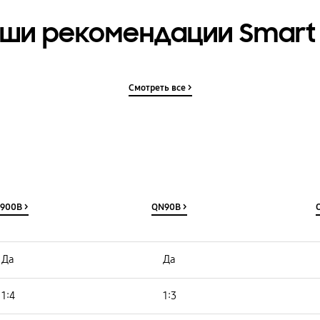
ши рекомендации Smart
Смотреть все >
900B >
QN90B >
Удаленный доступ :
Удаленный доступ :
Да
Да
Google Duo :
Google Duo :
1:4
1:3