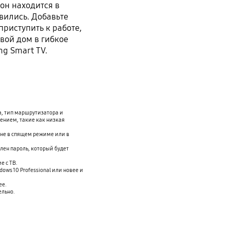
он находится в
овились. Добавьте
приступить к работе,
свой дом в гибкое
g Smart TV.
а, тип маршрутизатора и
ением, такие как низкая
 не в спящем режиме или в
лен пароль, который будет
е с ТВ.
ows 10 Professional или новее и
ее.
ельно.