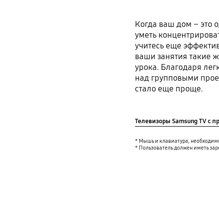
Когда ваш дом – это
уметь концентрироват
учитесь еще эффектив
ваши занятия такие ж
урока. Благодаря легк
над групповыми прое
стало еще проще.
Телевизоры Samsung TV с пр
* Мышь и клавиатура, необходимы
* Пользователь должен иметь зар