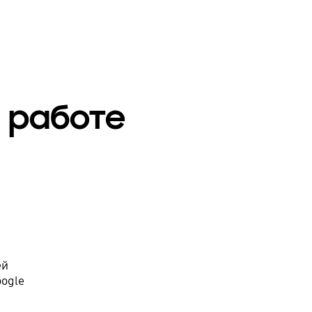
 работе
ей
ogle