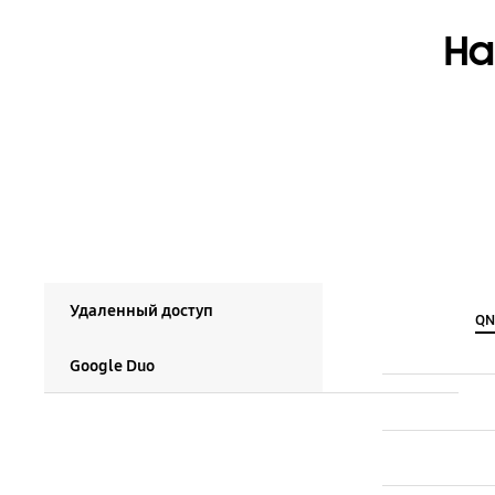
На
Удаленный доступ
QN
Google Duo
Удаленный доступ :
Google Duo :