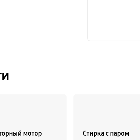
ти
торный мотор
Стирка с паром