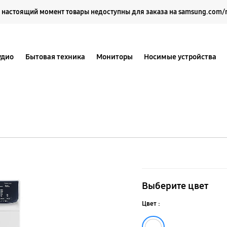
Выберите свое местоположение и язык.
 настоящий момент товары недоступны для заказа на samsung.com/
удио
Бытовая техника
Мониторы
Носимые устройства
Стиральная
машина
Выберите цвет
7
Цвет :
кг
Белый