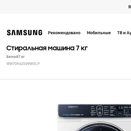
Skip
В
to
content
Рекомендовано
Мобильные
ТВ и А
Стиральная машина 7 кг
Белый
7 кг
WW70K62E69WDLP