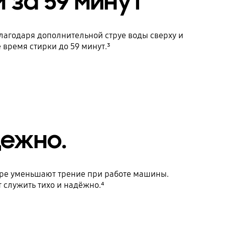
 за 59 минут
агодаря дополнительной струе воды сверху и
 время стирки до 59 минут.³
адежно.
ре уменьшают трение при работе машины.
служить тихо и надёжно.⁴