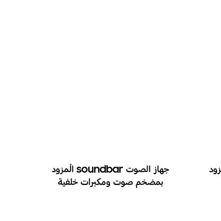
sound المُزود
جهاز الصوت soundbar المُزود
بمضخم صوت ومكبرات خلفية