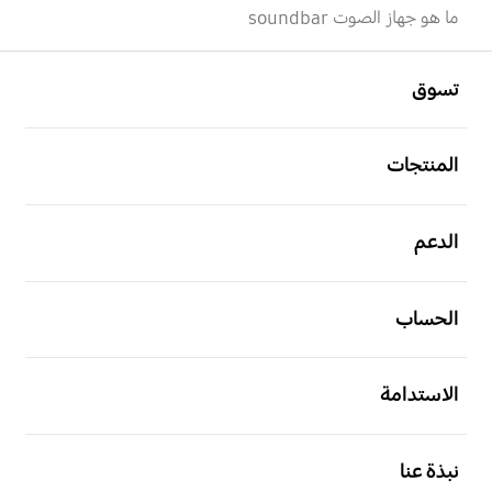
ما هو جهاز الصوت soundbar
افتح
Footer Navigation
تسوق
افتح
المنتجات
افتح
الدعم
افتح
الحساب
افتح
الاستدامة
افتح
نبذة عنا