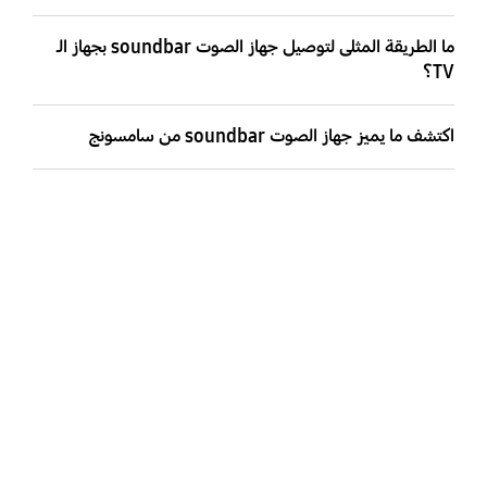
ما الطريقة المثلى لتوصيل جهاز الصوت soundbar بجهاز الـ
TV؟
اكتشف ما يميز جهاز الصوت soundbar من سامسونج
يسهم جهاز الصوت soundbar في تحسين
تجربتك في مشاهدة الـ TV. وسواءٌ أكنت تفضل
وحدة صوت شاملة أم بيئة تشمل مضخمَ صوت
ومكبرات صوت خلفية إضافية، فبإمكانك اختيار
جهاز الصوت soundbar المناسب لمساحتك.