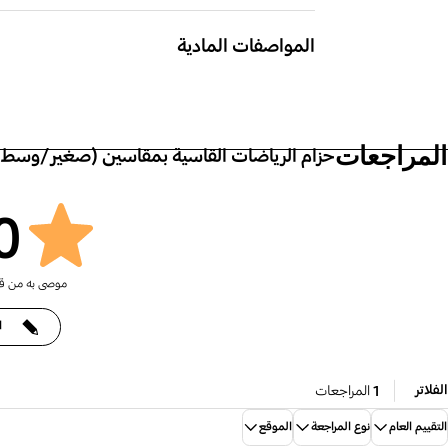
محتويات العبوة
Watch6 Classic
حزام الساعة
المواصفات المادية
‎الأبعاد (الرباط ذو الفتحة،
‎الأبعاد
عرض×ارتفاع×عمق)‎
عرض×ار
 x 6.0‎
‎24.8 x 136.0 x 6.0‎
المراجعات
حزام الرياضات القاسية بمقاسين (صغير/وس
0
موصى به من ق
ا
الفلاتر
1
المراجعات
التقييم العام
نوع المراجعة
الموقع