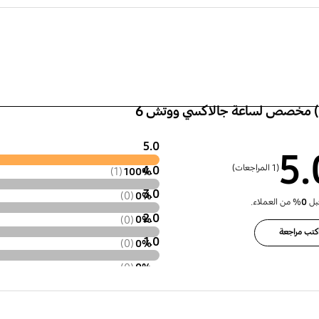
 (الرباط ذو الإبزيم،
الوزن
تفاع×عمق)‎
23.4 g
‎26.8 x 86.0
ط) مخصص لساعة جالاكسي ووتش 6
5.0
5.
(1 المراجعات)
4.0
100%
(1)
3.0
0%
(0)
بل
0
% من العملاء.
2.0
0%
(0)
كتب مراجعة
1.0
0%
(0)
0%
(0)