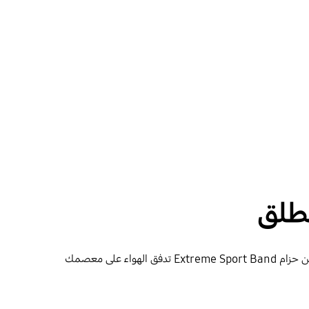
لطلق
حافظ على انتعاشك وترطيبك حتى في أثناء ممارسة الأنشطة الرياضية الكثيفة. بفضل الثقوب الهوائية المصممة لتوفير تهوية إضافية، يضمن حزام Extreme Sport Band تدفق الهواء على معصمك