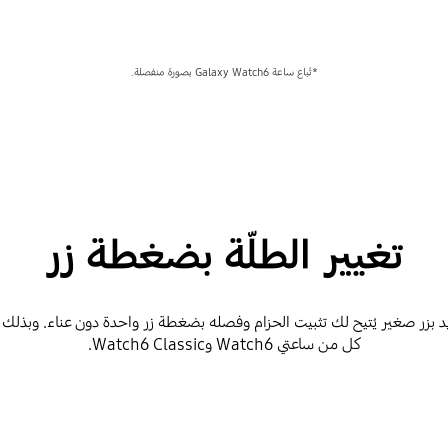
*تُباع ساعة Galaxy Watch6 بصورة منفصلة.
تغيير الطلّة بضغطة زر
د بزر صغير يُتيح لك تثبيت الحزام وفصله بضغطة زر واحدة دون عناء. وبذلك
كل من ساعتي Watch6 وWatch6 Classic.