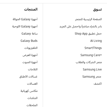
Footer Navigation
تسوق
المنتجات
الصفحة الرئيسية للمتجر
أجهزة Galaxy الجوالة
بادر بالشراء مباشرةً واحصل على المزيد
أجهزة Galaxy اللوحية
حمل تطبيق Shop App
ساعة Galaxy
Galaxy Buds
AI Living
SmartThings
التلفيزيونات
Samsung Care+‎
أجهزة العرض
متجر الشركات والطلاب
أجهزة الصوت
Samsung Live
الثلاجات
متجر Samsung
غسالات الأطباق
اكتشف
الغسالات
مكانس كهربائية
الشاشات
الملحقات