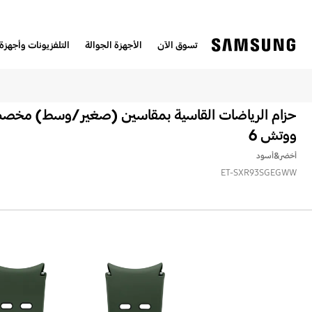
تسوق الآن
الأجهزة الجوالة
التلفزيونات وأجهزة 
حزام الرياضات القاسية بمقاسين (صغير/وسط) مخص
ووتش 6
أخضر&أسود
ET-SXR93SGEGWW