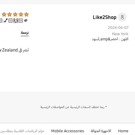
Like2Shop
👍🏻✊🏻👎🏻👎🏻👎🏻
2024-06-07
ترجمة
New York
اللون : أخضر&amp;أسود
نُشر في Samsung New Zealand
bazaarvoice Certification Label
* ربما تختلف السمات الرئيسية عن المواصفات الرئيسية
Home
الأجهزة الجوالة
Mobile Accessories
حزام الرياضات القاسية بمقاس