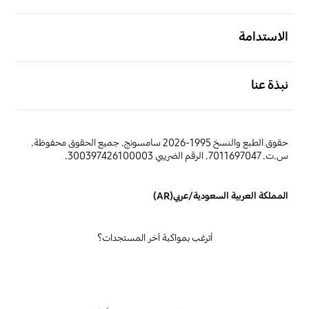
افتح
الاستدامة
افتح
نبذة عنا
حقوق الطبع والنسخ 1995-2026 سامسونج. جميع الحقوق محفوظة.
س.ت. 7011697047. الرقم الضريبي 300397426100003.
المملكة العربية السعودية/عربي(AR)
أترغب بمواكبة آخر المستجدات؟