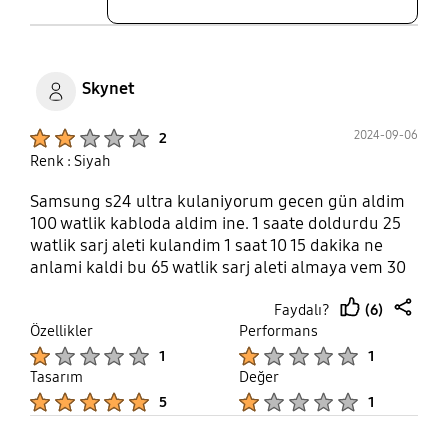
Skynet
Product Ratings :
2024-09-06
2
Renk : Siyah
Samsung s24 ultra kulaniyorum gecen gün aldim
100 watlik kabloda aldim ine. 1 saate doldurdu 25
watlik sarj aleti kulandim 1 saat 10 15 dakika ne
anlami kaldi bu 65 watlik sarj aleti almaya vem 30
35 dakikada sarj eder diyordum
(6)
Faydalı?
thumb
share
Özellikler
Performans
up
Product Ratings :
Product Ratings :
1
1
Tasarım
Değer
Product Ratings :
Product Ratings :
5
1