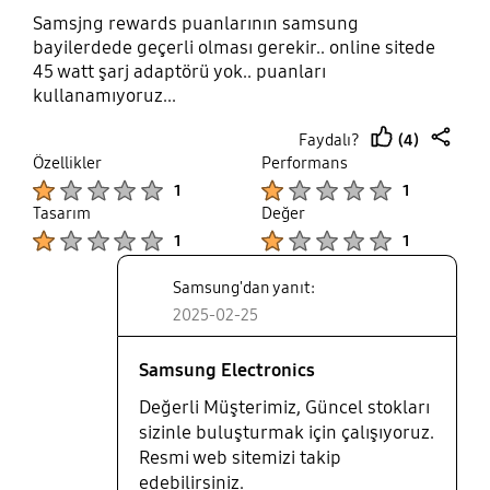
Samsjng rewards puanlarının samsung
bayilerdede geçerli olması gerekir.. online sitede
45 watt şarj adaptörü yok.. puanları
kullanamıyoruz...
(4)
Faydalı?
thumb
share
Özellikler
Performans
up
Product Ratings :
Product Ratings :
1
1
Tasarım
Değer
Product Ratings :
Product Ratings :
1
1
Samsung'dan yanıt:
2025-02-25
Samsung Electronics
Değerli Müşterimiz, Güncel stokları
sizinle buluşturmak için çalışıyoruz.
Resmi web sitemizi takip
edebilirsiniz.