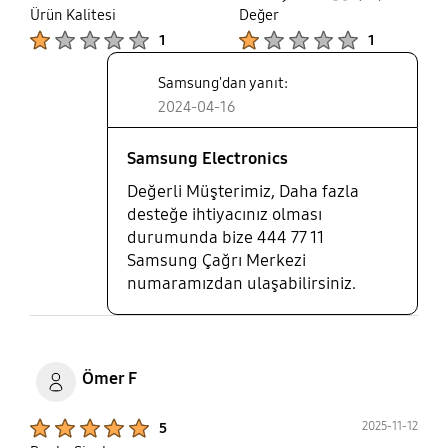
thumb
share
Ürün Kalitesi
Değer
up
Product Ratings :
Product Ratings :
1
1
Samsung'dan yanıt:
2024-04-16
Samsung Electronics
Değerli Müşterimiz, Daha fazla
desteğe ihtiyacınız olması
durumunda bize 444 77 11
Samsung Çağrı Merkezi
numaramızdan ulaşabilirsiniz.
Ömer F
Product Ratings :
2025-11-12
5