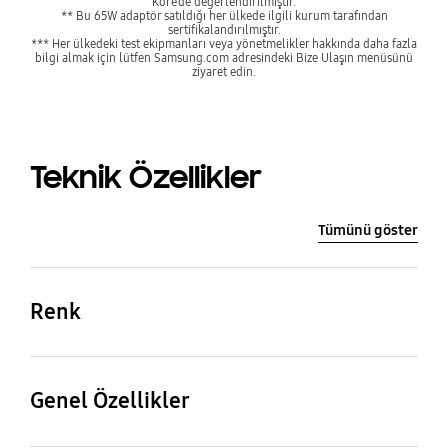
Kore’de değerlendirilmiştir.
** Bu 65W adaptör satıldığı her ülkede ilgili kurum tarafından
sertifikalandırılmıştır.
*** Her ülkedeki test ekipmanları veya yönetmelikler hakkında daha fazla
bilgi almak için lütfen Samsung.com adresindeki Bize Ulaşın menüsünü
ziyaret edin.
Teknik Özellikler
Tümünü göster
Renk
Black
Genel Özellikler
Özellikler
Arabirim