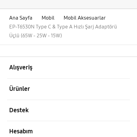
Ana Sayfa
Mobil
Mobil Aksesuarlar
EP-T6530N Type C & Type A Hızlı Şarj Adaptörü
Üçlü (65W - 25W - 15W)
açık
Footer Navigation
Alışveriş
açık
Ürünler
açık
Destek
açık
Hesabım