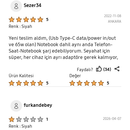
Sezer34
2022-11-08
Product Ratings :
5
ANKARA
Renk : Siyah
Yeni teslim aldım, (Usb Type-C data/power in/out
ve 65w olan) Notebook dahil aynı anda Telefon-
Saat-Notebook şarj edebiliyorum. Seyahat için
süper, her cihaz için ayrı adaptöre gerek kalmıyor,
1ad. usb type-c M/M kablo ve Saatin wireless
(34)
Faydalı?
kablosu yetiyor. Ayrıca aşırı ısınma gözlemlemedik.
thumb
share
Ürün Kalitesi
Değer
(2022 Kasım ayı itibari ile henüz 855 ₺ ye
up
Product Ratings :
Product Ratings :
bulunabiliyorken almakta yarar var, bir kaç ay
5
5
sonra en az 1800₺)
furkandebey
Product Ratings :
2026-04-07
1
Renk : Siyah