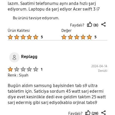
lazım. Saatimi telefonumu aynı anda hızlı şarj
ediyorum. Laptopu da şarj ediyor Acer swift 3 i7
16ram olandan var bende.
Bu ürünü tavsiye ediyorum.
(8)
Faydalı?
thumb
share
Ürün Kalitesi
Değer
up
Product Ratings :
Product Ratings :
5
5
Replagg
2024-04-14
Product Ratings :
1
Denizli
Renk : Siyah
Bugün aldım samsung bayisinden tab s9 ultra
tabletim için. Saticiya sordum 45 watt sarj edermi
diye evet kesinlikle dedi eve geldim taktım 25 watt
sarj edermiş gibi sarj ediyo(kablo orjinal tabs9
ultra kablosu) lütfen ilgilenin 1900tl para verdim
(29)
Faydalı?
orjinal sumsung olsun diye