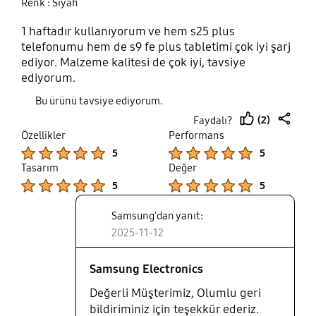
Renk : Siyah
1 haftadır kullanıyorum ve hem s25 plus
telefonumu hem de s9 fe plus tabletimi çok iyi şarj
ediyor. Malzeme kalitesi de çok iyi, tavsiye
ediyorum.
Bu ürünü tavsiye ediyorum.
(2)
Faydalı?
thumb
share
Özellikler
Performans
up
Product Ratings :
Product Ratings :
5
5
Tasarım
Değer
Product Ratings :
Product Ratings :
5
5
Samsung'dan yanıt:
2025-11-12
Samsung Electronics
Değerli Müşterimiz, Olumlu geri
bildiriminiz için teşekkür ederiz.