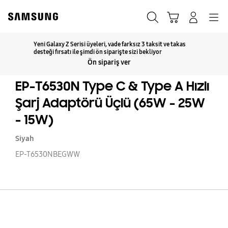
Skip
to
Ara
Sepet
Navigation
Giriş yap
content
Yeni Galaxy Z Serisi üyeleri, vade farksız 3 taksit ve takas
Detaylar için tıklayın
desteği fırsatı ile şimdi ön siparişte sizi bekliyor
Ön sipariş ver
EP-T6530N Type C & Type A Hızlı
Şarj Adaptörü Üçlü (65W - 25W
- 15W)
Siyah
EP-T6530NBEGWW
EP
T6