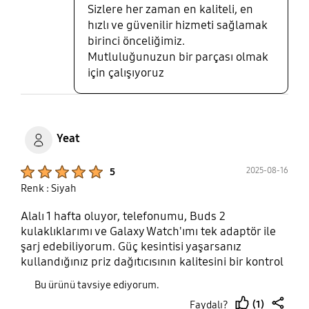
Sizlere her zaman en kaliteli, en
hızlı ve güvenilir hizmeti sağlamak
birinci önceliğimiz.
Mutluluğunuzun bir parçası olmak
için çalışıyoruz
Yeat
Product Ratings :
2025-08-16
5
Renk : Siyah
Alalı 1 hafta oluyor, telefonumu, Buds 2
kulaklıklarımı ve Galaxy Watch'ımı tek adaptör ile
şarj edebiliyorum. Güç kesintisi yaşarsanız
kullandığınız priz dağıtıcısının kalitesini bir kontrol
ediniz derim, çünkü gerçekten 65W güç çekip diğer
Bu ürünü tavsiye ediyorum.
cihazlar arasında dağıtıyor, ayriyeten şunu fa
(1)
Faydalı?
söylemek isterim S serisi üst segment süper hızlı