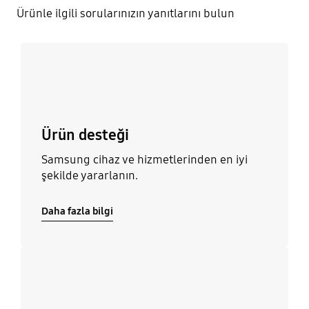
Ürünle ilgili sorularınızın yanıtlarını bulun
Daha fazla bilgi
Ürün desteği
Samsung cihaz ve hizmetlerinden en iyi
şekilde yararlanın.
Daha fazla bilgi
Daha fazla bilgi