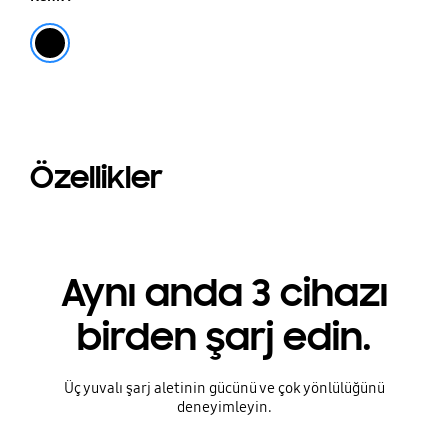
15
Siyah
Özellikler
Aynı anda 3 cihazı
birden şarj edin.
Üç yuvalı şarj aletinin gücünü ve çok yönlülüğünü
deneyimleyin.