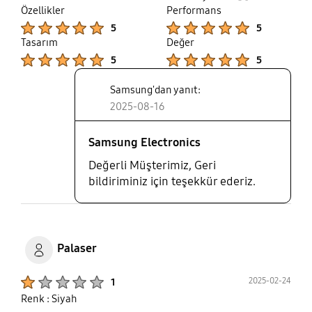
thumb
share
Özellikler
Performans
şarj 2.0 destekli cihazınızı 45w şarj etmek isterseniz
up
Product Ratings :
Product Ratings :
5
5
5A type-c kablo almanız gerekli, aksi takdirde
Tasarım
Değer
telefonunuzun içinden çıkan kablo o kadar gücü
Product Ratings :
Product Ratings :
iletemez.
5
5
Samsung'dan yanıt:
2025-08-16
Samsung Electronics
Değerli Müşterimiz, Geri
bildiriminiz için teşekkür ederiz.
Palaser
Product Ratings :
2025-02-24
1
Renk : Siyah