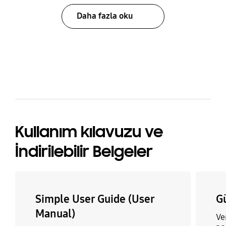
Daha fazla oku
bazaarvoice Certification Label
Kullanım kılavuzu ve
İndirilebilir Belgeler
Simple User Guide (User
Gü
Manual)
Ve