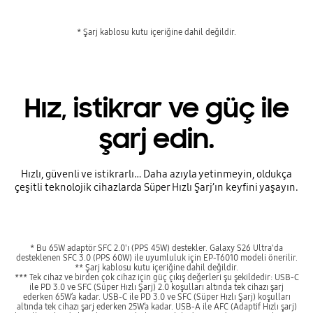
* Şarj kablosu kutu içeriğine dahil değildir.
Hız, istikrar ve güç ile
şarj edin.
Hızlı, güvenli ve istikrarlı… Daha azıyla yetinmeyin, oldukça
çeşitli teknolojik cihazlarda Süper Hızlı Şarj’ın keyfini yaşayın.
* Bu 65W adaptör SFC 2.0'ı (PPS 45W) destekler. Galaxy S26 Ultra'da
desteklenen SFC 3.0 (PPS 60W) ile uyumluluk için EP-T6010 modeli önerilir.
** Şarj kablosu kutu içeriğine dahil değildir.
*** Tek cihaz ve birden çok cihaz için güç çıkış değerleri şu şekildedir: USB-C
ile PD 3.0 ve SFC (Süper Hızlı Şarj) 2.0 koşulları altında tek cihazı şarj
ederken 65W’a kadar. USB-C ile PD 3.0 ve SFC (Süper Hızlı Şarj) koşulları
altında tek cihazı şarj ederken 25W’a kadar. USB-A ile AFC (Adaptif Hızlı şarj)