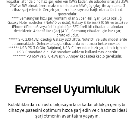
koşulları altında bir cihazı şarj ederken 15W’a kadar. Bu adaptör sırasıyla 35W,
25W ve 5W olmak üzere maksimum toplam 65W güç çıkışı ile aynı anda 3
cihazı şarj edebilir. Gerçek şarj hızı cihaz sayısına bağlı olarak farklılık
gösterebilir.
**** Samsung’un hızlı şarj yöntemi olan Süper Hızlı Şarj (SFC) özelliği,
Galaxy Note modelleri (Note10 ve üstü), Galaxy S Series (S10 5G ve üstü) ve
iPhone (iPhone8 veya üstü) gibi diğer SFC özellikli cihazlar tarafından
desteklenir. Adaptif Hızlı Şarj (AFC), Samsung cihazları için hızlı şarj
protokolüdür.
***** SFC 2.0(45W) özelliği Galaxy S20 Ultra, Note10+ ve üstü modellerde
bulunmaktadır. Gelecekte başka cihazlarda sunulması beklenmektedir.
****** USB PD 3.0(Güç Dağıtımı), USB-C üzerinden hızlı şarj etmek için bir
USB IF standardıdır. USB standart kablosu kullanılması önerilir.
******* PD 65W ve SFC 45W için 5 Amper kapasiteli kablo gereklidir.
Evrensel Uyumluluk
Kulaklıklardan dizüstü bilgisayarlara kadar oldukça geniş bir
cihaz yelpazesini optimum hızda şarj edin ve cihazınızı ideal
şarj etmenin avantajını yaşayın.