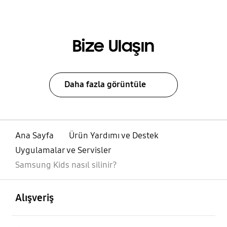
Bize Ulaşın
Daha fazla görüntüle
Ana Sayfa
Ürün Yardımı ve Destek
Uygulamalar ve Servisler
Samsung Kids nasıl silinir?
açık
Footer Navigation
Alışveriş
açık