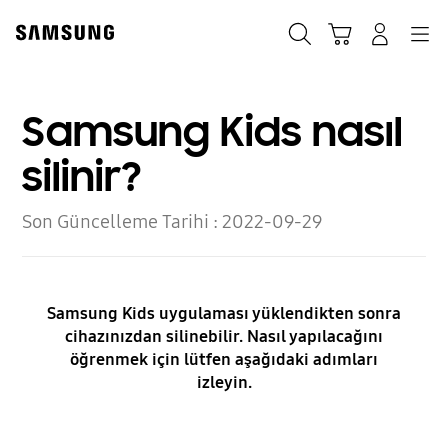
Skip
to
Ara
Sepet
Navigation
Giriş yap
content
Samsung Kids nasıl
silinir?
Son Güncelleme Tarihi :
2022-09-29
Samsung Kids uygulaması yüklendikten sonra
cihazınızdan silinebilir. Nasıl yapılacağını
öğrenmek için lütfen aşağıdaki adımları
izleyin.