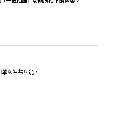
AI 相機「一鍵拍錄」功能所拍下的內容。
發引擎與智慧功能。