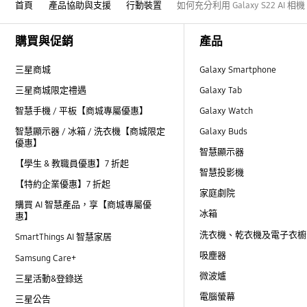
首頁
產品協助與支援
行動裝置
如何充分利用 Galaxy S22 AI
Footer Navigation
購買與促銷
產品
三星商城
Galaxy Smartphone
三星商城限定禮遇
Galaxy Tab
智慧手機 / 平板【商城專屬優惠】
Galaxy Watch
智慧顯示器 / 冰箱 / 洗衣機【商城限定
Galaxy Buds
優惠】
智慧顯示器
【學生 & 教職員優惠】7 折起
智慧投影機
【特約企業優惠】7 折起
家庭劇院
購買 AI 智慧產品，享【商城專屬優
冰箱
惠】
洗衣機、乾衣機及電子衣櫥
SmartThings AI 智慧家居
吸塵器
Samsung Care+
微波爐
三星活動&登錄送
電腦螢幕
三星公告