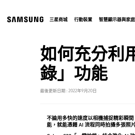
Skip
to
content
三星商城
行動裝置
智慧顯示器與家
如何充分利用 
錄」功能
最後更新日期 :
2022年9月20日
不論用多快的速度以相機捕捉精彩瞬間，還
能，就能憑藉 AI 流程同時拍攝多張