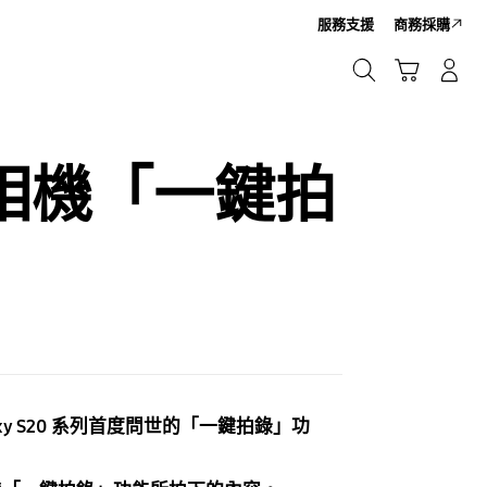
服務支援
商務採購
搜尋
購物車
登入/註冊新帳號
搜尋
I 相機「一鍵拍
 S20 系列首度問世的「一鍵拍錄」功