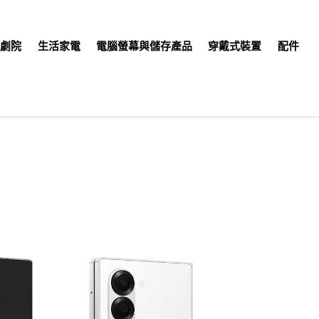
庭劇院
生活家電
電腦螢幕與儲存產品
穿戴式裝置
配件
Samsung Rewards 回饋 1%，1 點等於 1 元，可折抵結帳金