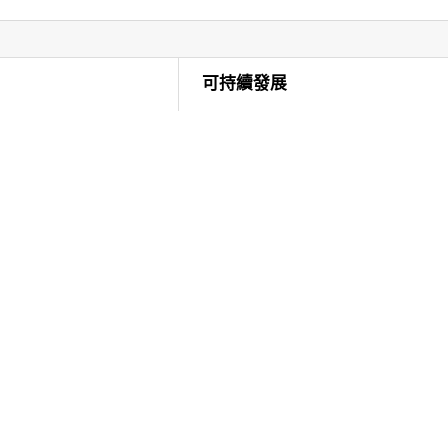
可持續發展
ewards
環境
安全與隱私
協助工具
友善多元且包容性工作場所
企業公民
企業永續發展
關於我們
公司資訊
業務領域
品牌識別