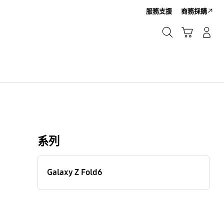
服務支援
商務採購
搜尋
購物車
登入/註冊新帳號
搜尋
額
系列
Galaxy Z Fold6