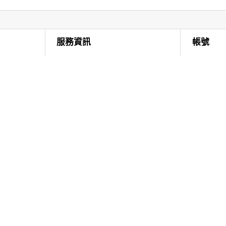
服務資訊
帳號
支援首頁
Samsung R
使用手冊與軟體下載
訂單
搜尋支援內容
我的頁面
三星商城常見問題
我的產品
保固資訊
優惠券
服務中心據點
預約維修
追蹤維修紀錄
行動裝置螢幕維修費用預估
保固外螢幕維修免運優惠
24 小時線上文字客服