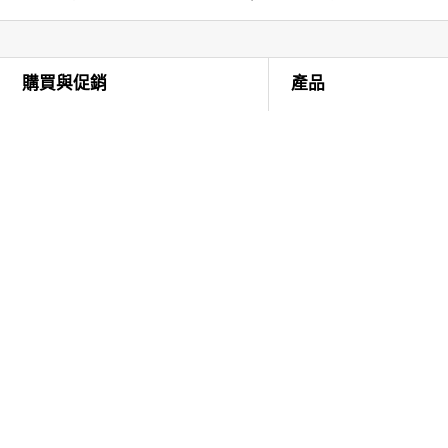
Footer Navigation
購買與促銷
產品
三星商城
Galaxy Smartphone
三星商城限定禮遇
Galaxy Tab
智慧手機 / 平板【商城專屬優惠】
Galaxy Watch
智慧顯示器 / 冰箱 / 洗衣機【商城限定
Galaxy Buds
優惠】
智慧顯示器
【學生 & 教職員優惠】7 折起
智慧投影機
【特約企業優惠】7 折起
家庭劇院
購買 AI 智慧產品，享【商城專屬優
冰箱
惠】
洗衣機、乾衣機及電子衣櫥
SmartThings AI 智慧家居
吸塵器
Samsung Care+
微波爐
三星活動&登錄送