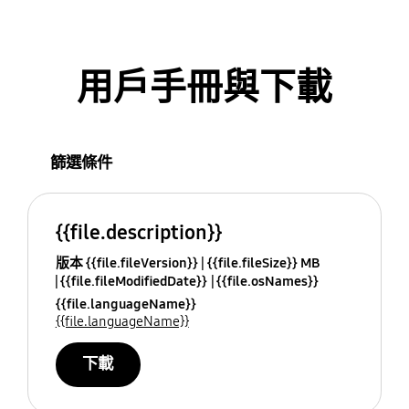
用戶手冊與下載
篩選條件
{{file.description}}
版本 {{file.fileVersion}}
{{file.fileSize}} MB
{{file.fileModifiedDate}}
{{file.osNames}}
{{file.languageName}}
{{file.languageName}}
下載