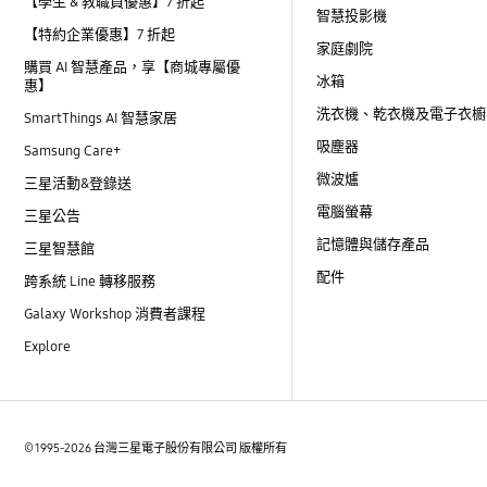
【學生 & 教職員優惠】7 折起
智慧投影機
【特約企業優惠】7 折起
家庭劇院
購買 AI 智慧產品，享【商城專屬優
冰箱
惠】
洗衣機、乾衣機及電子衣櫥
SmartThings AI 智慧家居
吸塵器
Samsung Care+
微波爐
三星活動&登錄送
電腦螢幕
三星公告
記憶體與儲存產品
三星智慧館
配件
跨系統 Line 轉移服務
Galaxy Workshop 消費者課程
Explore
© 1995-2026 台灣三星電子股份有限公司 版權所有