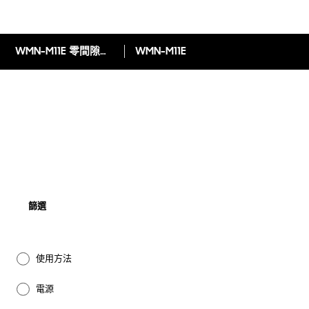
WMN-M11E 零間隙壁掛架
WMN-M11E
篩選
使用方法
電源