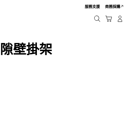
服務支援
商務採購
搜尋
購物車
登入/註冊新帳號
搜尋
零間隙壁掛架