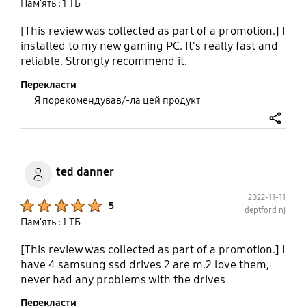
Пам’ять : 1 ТБ
[This review was collected as part of a promotion.] I
installed to my new gaming PC. It's really fast and
reliable. Strongly recommend it.
Перекласти
Я порекомендував/-ла цей продукт
share
ted danner
2022-11-11
Product Ratings :
5
deptford nj
Пам’ять : 1 ТБ
[This review was collected as part of a promotion.] I
have 4 samsung ssd drives 2 are m.2 love them,
never had any problems with the drives
Перекласти