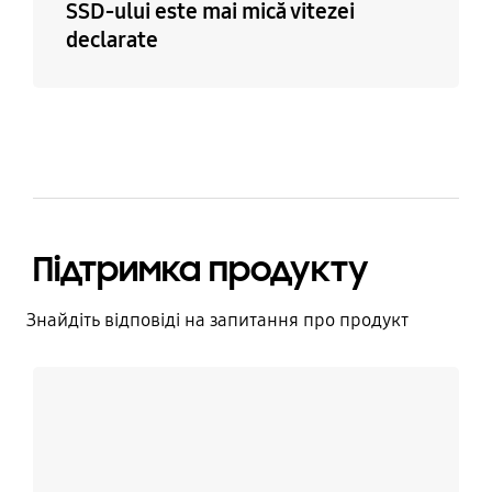
SSD-ului este mai mică vitezei
declarate
Підтримка продукту
Знайдіть відповіді на запитання про продукт
Дізнатися більше