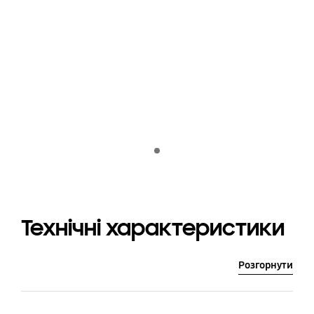
Indicator 1
Технічні характеристики
Розгорнути