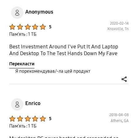
Anonymous
2020-02-14
Product Ratings :
5
Knoxville, Tn
Пам’ять : 1 ТБ
Best Investment Around I've Put It And Laptop
And Desktop To The Test Hands Down My Fave
Перекласти
Я порекомендував/-ла цей продукт
share
Enrico
2018-04-08
Product Ratings :
5
Athens, GA
Пам’ять : 1 ТБ