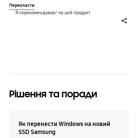
now arcane hard drives).
Перекласти
Я порекомендував/-ла цей продукт
share
bazaarvoice Certification Label
Рішення та поради
Як перенести Windows на новий
SSD Samsung