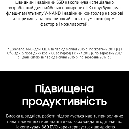
швидкий і надійний SSD накопичувач спеціально
розроблений для найбільш поширених ПК і ноутбуків, має
флеш-пам'ять типу V-NAND і надійний контролер на основі
алгоритмів, а також широкий спектр сумісних форм-
факторів і можливостей.
* Джерела: NPD (дані США за період з січня 2015 р. по жовтень 2017 р.) і
GfK (дані 5 провідних країн ЄС за період з січня 2015 р. по вересень 2017
р., дані Китаю за період з січня 2016 р. по вересень 2017 р.)
Підвищена
продуктивність
Висока швидкість роботи підтримується навіть при великих
навантаженнях і виконанні декількох завдань одночасно.
Накопичувач 860 EVO характеризується швидкістю