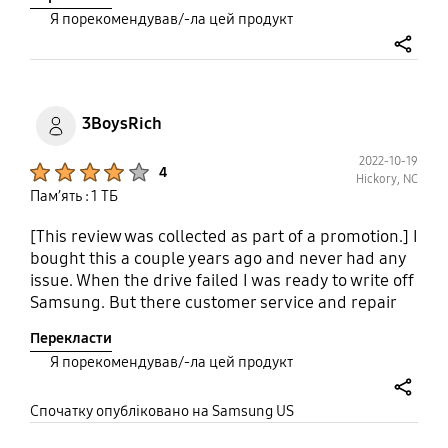
Я порекомендував/-ла цей продукт
share
3BoysRich
2022-10-19
Product Ratings :
4
Hickory, NC
Пам’ять : 1 ТБ
[This review was collected as part of a promotion.] I
bought this a couple years ago and never had any
issue. When the drive failed I was ready to write off
Samsung. But there customer service and repair
process was great!
Перекласти
Я порекомендував/-ла цей продукт
share
Спочатку опубліковано на Samsung US