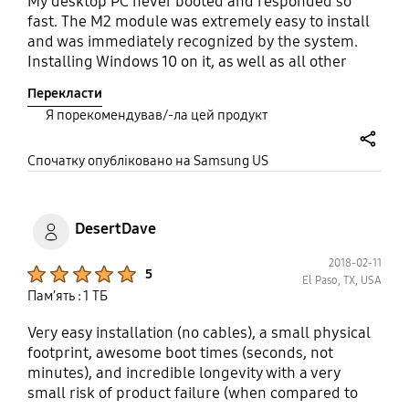
My desktop PC never booted and responded so
fast. The M2 module was extremely easy to install
and was immediately recognized by the system.
Installing Windows 10 on it, as well as all other
software was a breeze.
Перекласти
Я порекомендував/-ла цей продукт
share
Спочатку опубліковано на Samsung US
DesertDave
2018-02-11
Product Ratings :
5
El Paso, TX, USA
Пам’ять : 1 ТБ
Very easy installation (no cables), a small physical
footprint, awesome boot times (seconds, not
minutes), and incredible longevity with a very
small risk of product failure (when compared to