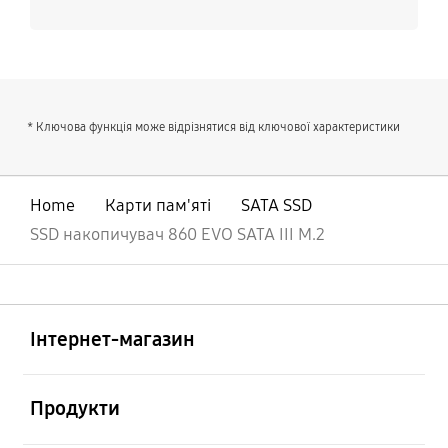
* Ключова функція може відрізнятися від ключової характеристики
Home
Карти пам'яті
SATA SSD
SSD накопичувач 860 EVO SATA III M.2
відчинено
Footer Navigation
Інтернет-магазин
відчинено
Продукти
відчинено