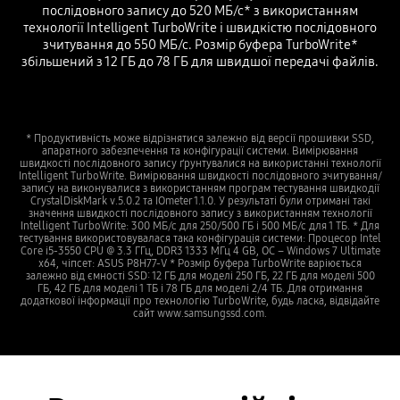
послідовного запису до 520 МБ/с* з використанням
технології Intelligent TurboWrite і швидкістю послідовного
зчитування до 550 МБ/с. Розмір буфера TurboWrite*
збільшений з 12 ГБ до 78 ГБ для швидшої передачі файлів.
* Продуктивність може відрізнятися залежно від версії прошивки SSD,
апаратного забезпечення та конфігурації системи. Вимірювання
швидкості послідовного запису ґрунтувалися на використанні технології
Intelligent TurboWrite. Вимірювання швидкості послідовного зчитування/
запису на виконувалися з використанням програм тестування швидкодії
CrystalDiskMark v.5.0.2 та IOmeter 1.1.0. У результаті були отримані такі
значення швидкості послідовного запису з використанням технології
Intelligent TurboWrite: 300 МБ/с для 250/500 ГБ і 500 МБ/с для 1 ТБ. * Для
тестування використовувалася така конфігурація системи: Процесор Intel
Core i5-3550 CPU @ 3.3 ГГц, DDR3 1333 МГц 4 GB, ОС – Windows 7 Ultimate
x64, чіпсет: ASUS P8H77-V * Розмір буфера TurboWrite варіюється
залежно від ємності SSD: 12 ГБ для моделі 250 ГБ, 22 ГБ для моделі 500
ГБ, 42 ГБ для моделі 1 ТБ і 78 ГБ для моделі 2/4 ТБ. Для отримання
додаткової інформації про технологію TurboWrite, будь ласка, відвідайте
сайт www.samsungssd.com.