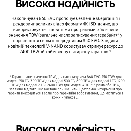
Висока надійність
Накопичувач 860 EVO пропонує безпечне зберігання і
рендеринг великих відео формату 4K і 3D-даних, що
використовуються новітніми програмами, збільшене
значення TBW (загальне число записуваних терабайт)* у
порівнянні зі своїм попередником 850 EVO. Завдяки
новітній технології V-NAND користувач отримує ресурс до
2400 TBW або обмежену п'ятирічну гарантію.*
* Гарантоване значення TBW для накопичувача 860 EVO: 150 TBW для
моделі 250 ГБ, 300 TBW для моделі 500 ГБ, 600 TBW для моделі 1 ТБ, 1200
TBW для моделі 2 ТБ і 2400 TBW для моделі 4 ТБ. * 5 років або TBW,
залежно від того, що настане раніше. Більш детальна інформація про
гарантії знаходиться в заяві про гарантійні зобов'язання, що міститься в
кожній упаковці.
Висока сумісність