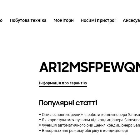
іо
Побутова техніка
Монітори
Носимі пристрої
Аксесу
AR12MSFPEWQ
Інформація про гарантію
Популярні статті
Опис основних режимів роботи кондиціонера Sams
Як користуватися пультом від кондиціонера Samsun
Функція автоматичного очищення кондиціонера Sa
Використання режиму обігріву в кондиціонері