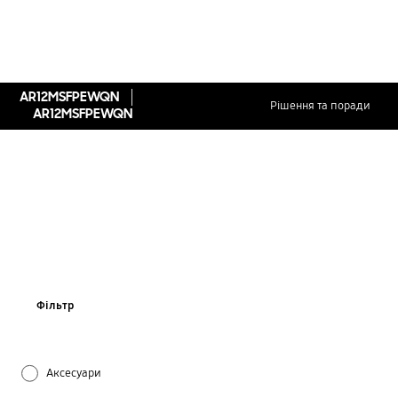
AR12MSFPEWQN
Рішення та поради
AR12MSFPEWQN
Фільтр
Аксесуари