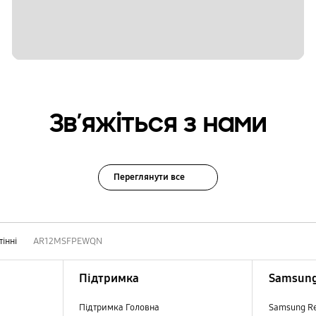
Зв’яжіться з нами
Переглянути все
тінні
AR12MSFPEWQN
Підтримка
Samsung
Підтримка Головна
Samsung R