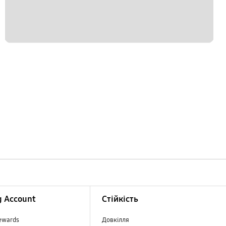
 Account
Стійкість
ewards
Довкілля