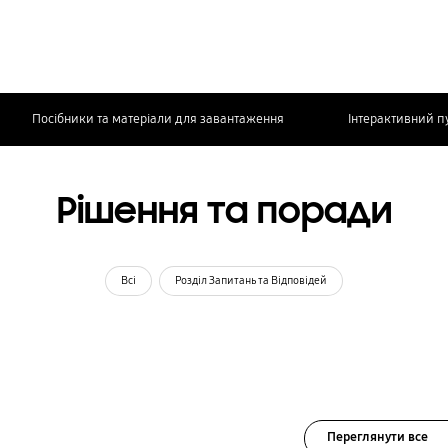
Посібники та матеріали для завантаження
Інтерактивний п
Рішення та поради
Всі
Розділ Запитань та Відповідей
Переглянути все