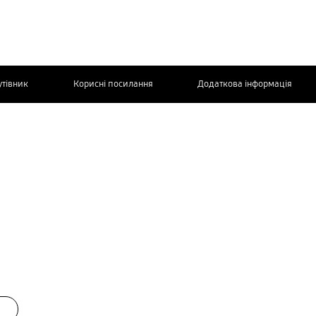
утівник
Корисні посилання
Додаткова інформація
ЗВ’ЯЖІТЬСЯ
З НАМИ