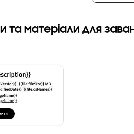
и та матеріали для зав
escription}}
leVersion}}
{{file.fileSize}} MB
odifiedDate}}
{{file.osNames}}
uageName}}
uageName}}
жити