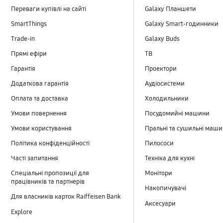
Переваги купівлі на сайті
Galaxy Планшети
SmartThings
Galaxy Smart-годинники
Trade-in
Galaxy Buds
Прямі ефіри
TB
Гарантія
Проектори
Додаткова гарантія
Аудіосистеми
Оплата та доставка
Холодильники
Умови повернення
Посудомийні машини
Умови користування
Пральні та сушильні маш
Політика конфіденційності
Пилососи
Часті запитання
Техніка для кухні
Спеціальні пропозиції для
Монітори
працівників та партнерів
Накопичувачі
Для власників карток Raiffeisen Bank
Аксесуари
Explore