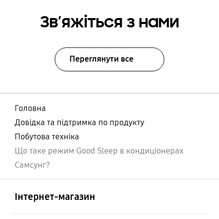
Зв’яжіться з нами
Переглянути все
Головна
Довідка та підтримка по продукту
Побутова техніка
Що таке режим Good Sleep в кондиціонерах
Самсунг?
відчинено
Footer Navigation
Інтернет-магазин
відчинено