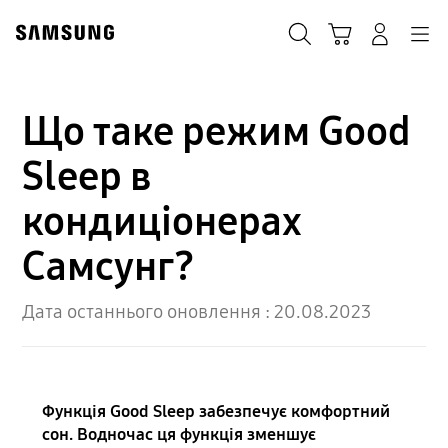
Skip
to
Пошук
Кошик
Navigation
Увійти в акаунт
content
Що таке режим Good
Sleep в
кондиціонерах
Самсунг?
Дата останнього оновлення :
20.08.2023
Функція Good Sleep забезпечує комфортний
сон. Водночас ця функція зменшує