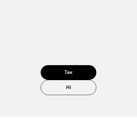
Так
Ні