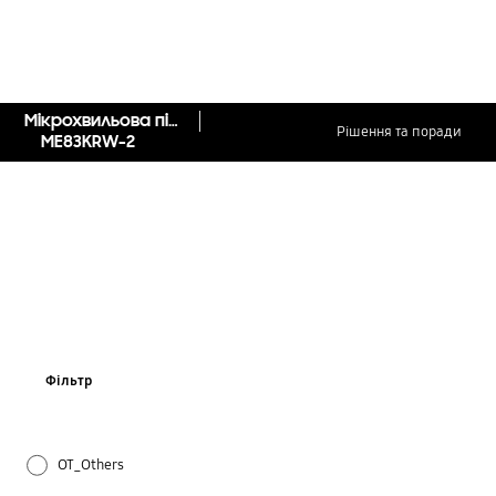
Мікрохвильова піч Соло, 23 л
Рішення та поради
ME83KRW-2
Фільтр
OT_Others