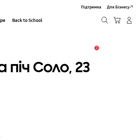
Підтримка
Для Бізнесу
Пошук
Кошик
ари
Back to School
Увійти в акаунт/Зареєструватися
Пошук
2
Сповіщення
 піч Соло, 23
і