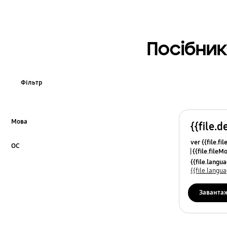
Посібник
Фільтр
Мова
{{file.d
Click to Expand
ver {{file.fi
ОС
{{file.fileM
Click to Expand
{{file.lang
{{file.lang
Заванта