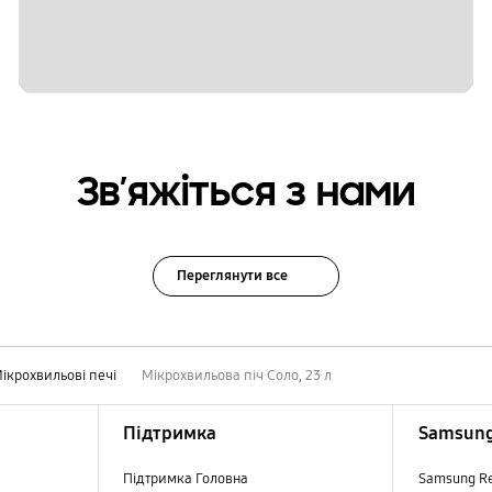
Зв’яжіться з нами
Переглянути все
ікрохвильові печі
Мікрохвильова піч Соло, 23 л
Підтримка
Samsung
Підтримка Головна
Samsung R