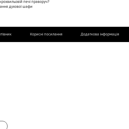
ікрохвильовій печі праворуч?
тання духової шафи
утівник
Корисні посилання
Додаткова інформація
ЗВ’ЯЖІТЬСЯ
З НАМИ