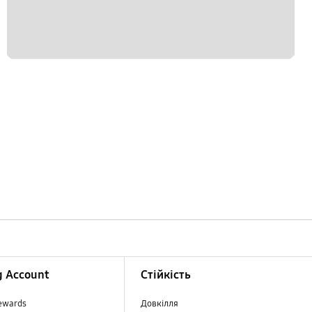
 Account
Стійкість
ewards
Довкілля