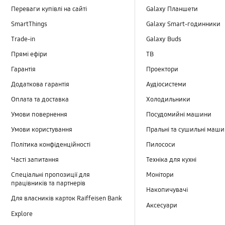
Переваги купівлі на сайті
Galaxy Планшети
SmartThings
Galaxy Smart-годинники
Trade-in
Galaxy Buds
Прямі ефіри
TB
Гарантія
Проектори
Додаткова гарантія
Аудіосистеми
Оплата та доставка
Холодильники
Умови повернення
Посудомийні машини
Умови користування
Пральні та сушильні маш
Політика конфіденційності
Пилососи
Часті запитання
Техніка для кухні
Спеціальні пропозиції для
Монітори
працівників та партнерів
Накопичувачі
Для власників карток Raiffeisen Bank
Аксесуари
Explore