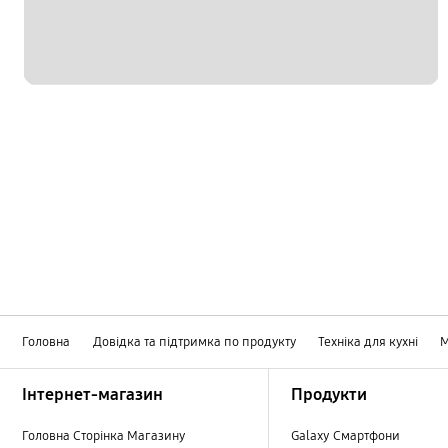
Головна
Довідка та підтримка по продукту
Техніка для кухні
М
Footer Navigation
Інтернет-магазин
Продукти
Головна Сторінка Магазину
Galaxy Смартфони