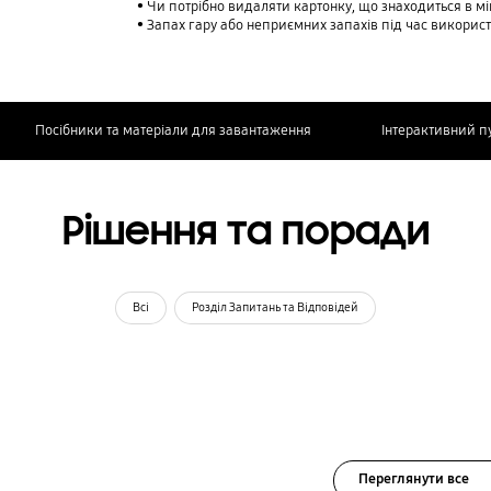
Чи потрібно видаляти картонку, що знаходиться в м
Запах гару або неприємних запахів під час викорис
Посібники та матеріали для завантаження
Інтерактивний п
Рішення та поради
Всі
Розділ Запитань та Відповідей
Переглянути все