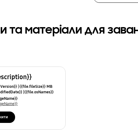
и та матеріали для зав
escription}}
leVersion}}
{{file.fileSize}} MB
odifiedDate}}
{{file.osNames}}
uageName}}
uageName}}
жити