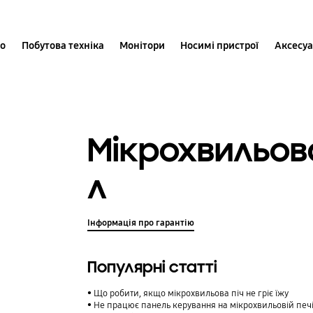
іо
Побутова техніка
Монітори
Носимі пристрої
Аксесу
Мікрохвильова
л
Інформація про гарантію
Популярні статті
Що робити, якщо мікрохвильова піч не гріє їжу
Не працює панель керування на мікрохвильовій печ