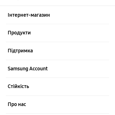
відчинено
Footer Navigation
Інтернет-магазин
відчинено
Продукти
відчинено
Підтримка
відчинено
Samsung Account
відчинено
Стійкість
відчинено
Про нас