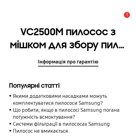
1
Сповіщення
VC2500M пилосос з
мішком для збору пилу,
з підвищенною
Інформація про гарантію
потужністю
всмоктування 2000/460
Популярні статті
Вт
Якими додатковими насадками можуть
комплектуватися пилососи Samsung?
Що робити, якщо в пилососі Samsung погана
потужність всмоктування?
Системи фільтрації в пилососах Samsung
Пилосос не вмикається