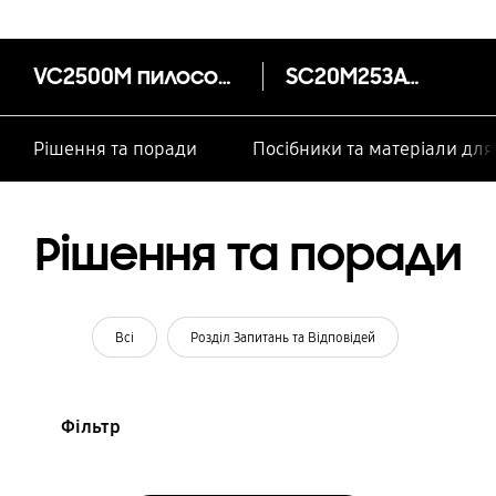
VC2500M пилосос з мішком для збору пилу, з підвищенною потужністю всмоктування 2000/460 Вт
SC20M253AWR
Рішення та поради
Посібники та матеріали дл
Рішення та поради
Всі
Розділ Запитань та Відповідей
Фільтр