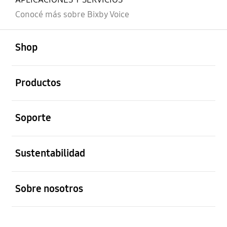
Conocé más sobre Bixby Voice
abierto
Footer Navigation
Shop
abierto
Productos
abierto
Soporte
abierto
Sustentabilidad
abierto
Sobre nosotros