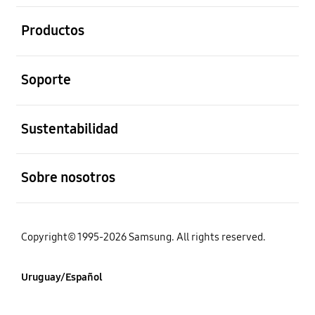
abierto
Productos
abierto
Soporte
abierto
Sustentabilidad
abierto
Sobre nosotros
Copyright© 1995-2026 Samsung. All rights reserved.
Uruguay/Español