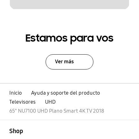
Estamos para vos
Ver más
Inicio
Ayuda y soporte del producto
Televisores
UHD
65" NU7100 UHD Plano Smart 4K TV 2018
abierto
Footer Navigation
Shop