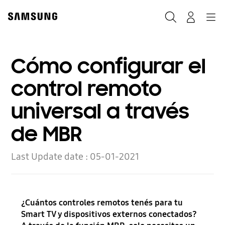
Skip
to
Buscar
Navegación
Log-In
content
Cómo configurar el
control remoto
universal a través
de MBR
Last Update date :
05-01-2021
¿Cuántos controles remotos tenés para tu
Smart TV y dispositivos externos conectados?