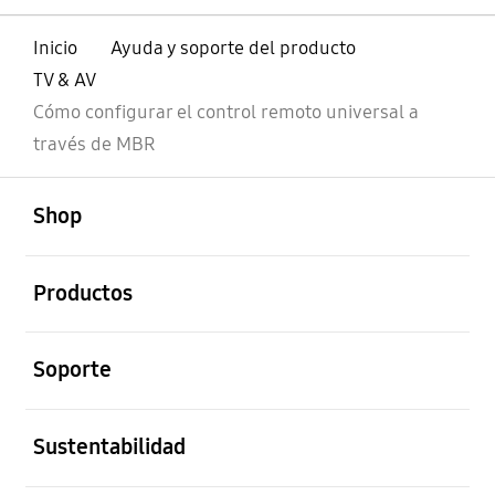
Inicio
Ayuda y soporte del producto
TV & AV
Cómo configurar el control remoto universal a
través de MBR
abierto
Footer Navigation
Shop
abierto
Productos
abierto
Soporte
abierto
Sustentabilidad
abierto