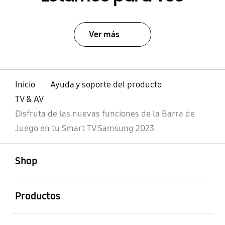
Ver más
Inicio
Ayuda y soporte del producto
TV & AV
Disfruta de las nuevas funciones de la Barra de
Juego en tu Smart TV Samsung 2023
abierto
Footer Navigation
Shop
abierto
Productos
abierto