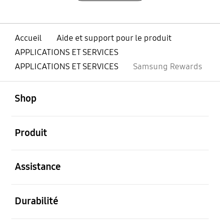
Accueil
Aide et support pour le produit
APPLICATIONS ET SERVICES
APPLICATIONS ET SERVICES
Samsung Rewards
ouvert
Footer Navigation
Shop
ouvert
Produit
ouvert
Assistance
ouvert
Durabilité
ouvert